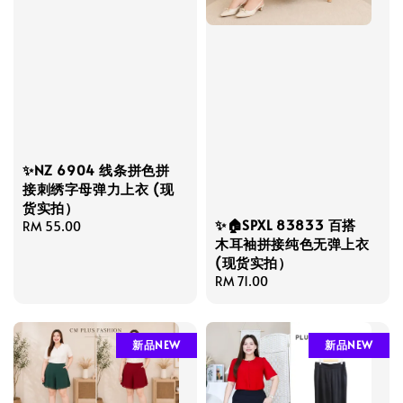
✨NZ 6904 线条拼色拼
接刺绣字母弹力上衣 (现
货实拍）
✨🏠SPXL 83833 百搭
Regular
RM 55.00
木耳袖拼接纯色无弹上衣
price
(现货实拍）
Regular
RM 71.00
price
新品NEW
新品NEW