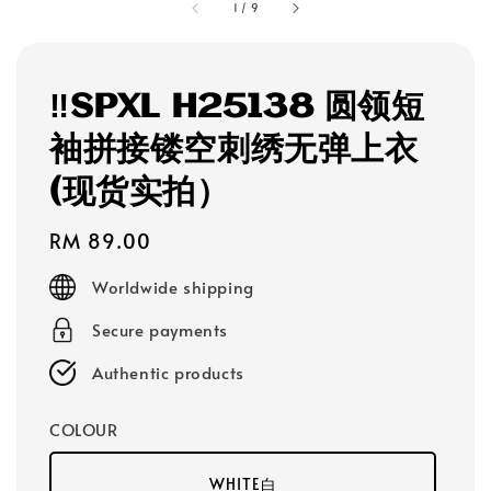
1
/
9
‼️SPXL H25138 圆领短
袖拼接镂空刺绣无弹上衣
(现货实拍）
Regular
RM 89.00
price
Worldwide shipping
Secure payments
Authentic products
COLOUR
WHITE白