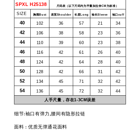
SPXL H25138
尺码表（以下尺码均为平量加拉伸CM为标准）
SIZE
胸围Bust
肩宽Shoulder
长度Long
袖长Sleeve
袖口cuff
40
102
36
57
21
34
42
106
38
58
23
36
44
110
39
60
23
38
46
116
42
61
26
40
48
124
42
64
28
40
50
128
42
66
31
42
52
134
45
71
32
42
54
136
45
72
32
44
人手尺量，存在1-3CM误差
细节:袖口有弹力,腰间有隐形拉链
面料 : 优质无弹通花面料