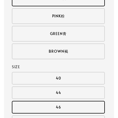
PINK粉
GREEN青
BROWN褐
SIZE
40
44
46