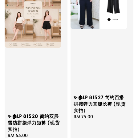
✨🏠LP 81527 简约百搭
拼接弹力直腿长裤 (现货
实拍）
✨🏠LP 81520 简约双层
Regular
RM 75.00
雪纺拼接弹力短裤 (现货
price
实拍）
Regular
RM 63.00