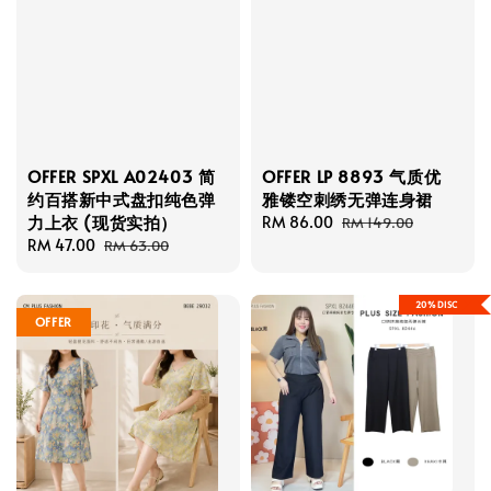
OFFER SPXL A02403 简
OFFER LP 8893 气质优
约百搭新中式盘扣纯色弹
雅镂空刺绣无弹连身裙
力上衣 (现货实拍）
Sale
RM 86.00
Regular
RM 149.00
Sale
RM 47.00
Regular
price
price
RM 63.00
price
price
20%DISC
OFFER