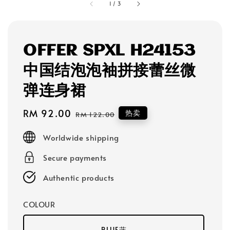
1
/
3
OFFER SPXL H24153
中国结泡泡袖拼接蕾丝微
弹连身裙
Sale
RM 92.00
Regular
热卖
RM 122.00
price
price
Worldwide shipping
Secure payments
Authentic products
COLOUR
BLUE蓝