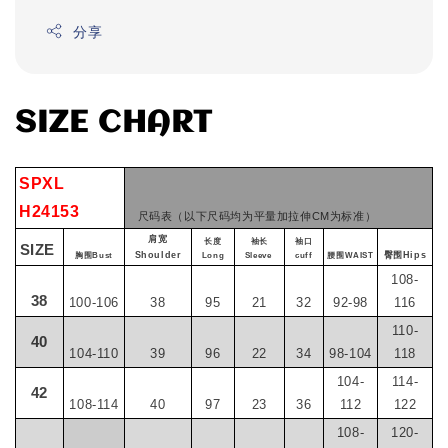
分享
SIZE CHART
SPXL
H24153
尺码表（以下尺码均为平量加拉伸CM为标准）
肩宽
长度
袖长
袖口
SIZE
Shoulder
臀围Hips
胸围Bust
Long
Sleeve
cuff
腰围WAIST
108-
38
100-106
38
95
21
32
92-98
116
110-
40
104-110
39
96
22
34
98-104
118
104-
114-
42
108-114
40
97
23
36
112
122
108-
120-