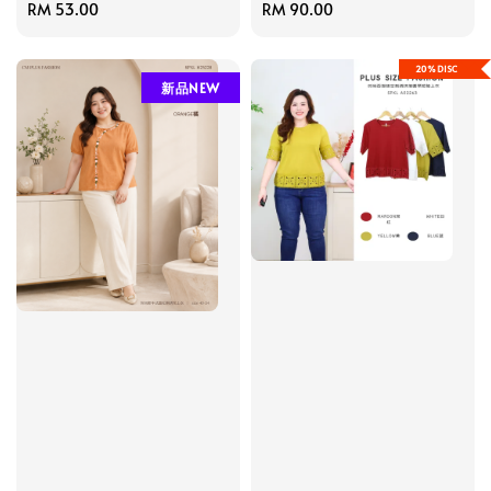
Regular
RM 53.00
Regular
RM 90.00
price
price
20%DISC
新品NEW