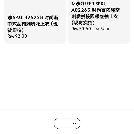
✨🏠OFFER SPXL
A02263 时尚百搭镂空
刺绣拼接圆领短袖上衣
🏠SPXL H25228 时尚新
(现货实拍）
中式盘扣刺绣花上衣 (现
Sale
RM 53.60
Regular
RM 67.00
货实拍）
price
price
Regular
RM 92.00
price