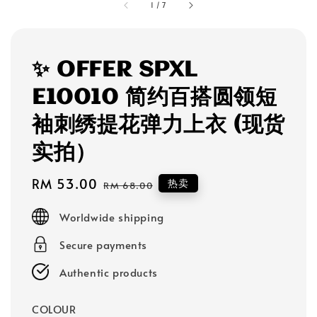
1
/
7
✨ OFFER SPXL
E10010 简约百搭圆领短
袖刺绣提花弹力上衣 (现货
实拍）
Sale
RM 53.00
Regular
热卖
RM 68.00
price
price
Worldwide shipping
Secure payments
Authentic products
COLOUR