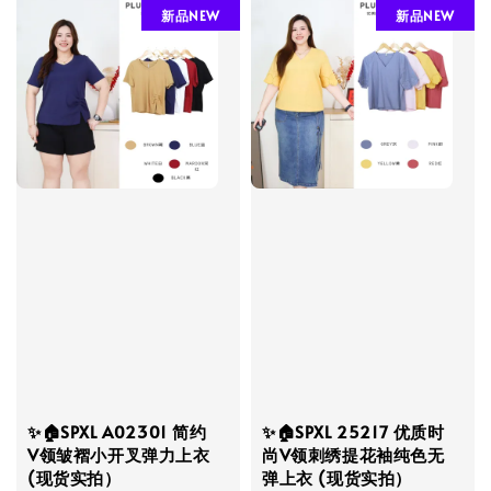
新品NEW
新品NEW
✨🏠SPXL A02301 简约
✨🏠SPXL 25217 优质时
V领皱褶小开叉弹力上衣
尚V领刺绣提花袖纯色无
(现货实拍）
弹上衣 (现货实拍）