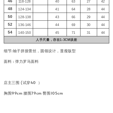
46
118-128
40
63
27
42
48
124-134
41
64
28
44
50
128-138
43
66
29
44
52
136-146
44
69
30
44
54
140-150
45
71
31
44
人手尺量，存在1-3CM误差
细节:袖子拼接蕾丝，圆领设计，显瘦版型
面料 : 弹力罗马面料
店主三围 (试穿40 ）
胸围99cm 腰围79cm 臀围105cm