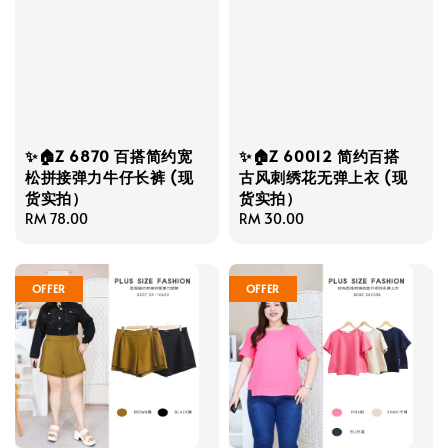
✨🏠Z 6870 百搭简约宽
✨🏠Z 60012 简约百搭
松拼接弹力牛仔长裤 (现
古风刺绣花无弹上衣 (现
货实拍）
货实拍）
Regular
RM 78.00
Regular
RM 30.00
price
price
OFFER
OFFER