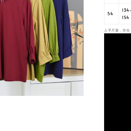
134
54
154
人手尺量，存在 1–3 