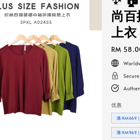
✨ 
尚百
上衣
Regular
RM 58.0
price
Worldw
Secur
Authen
优惠
满 RM669
满 RM969