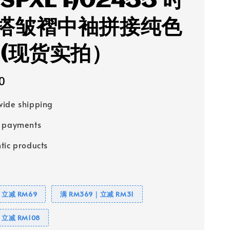
SPXL A02455 时
搭皱褶中袖拼接纯色
 (现货实拍）
0
ide shipping
e payments
tic products
｜立减 RM69
满 RM369｜立减 RM31
｜立减 RM108