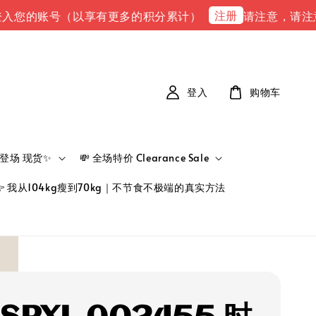
注册
账号（以享有更多的积分累计）
请注意，请注意 下单完成
登入
购物车
新品登场 现货✨
💸 全场特价 Clearance Sale
👉 我从104kg瘦到70kg｜不节食不极端的真实方法