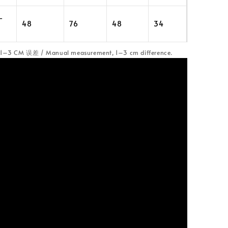
–
48
76
48
34
CM 误差 / Manual measurement, 1–3 cm difference.