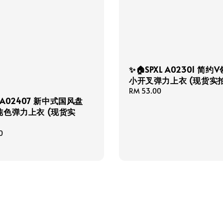
✨🏠SPXL A02301 简约
小开叉弹力上衣 (现货实
Regular
RM 53.00
L A02407 新中式国风盘
price
纯色弹力上衣 (现货实
0