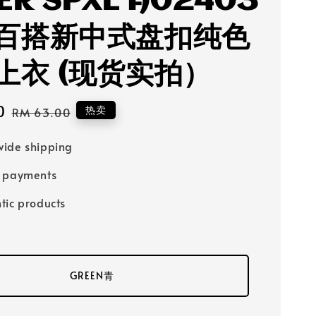
ER SPXL A02403
百搭新中式盘扣纯色
上衣 (现货实拍）
0
Regular
热卖
RM 63.00
price
ide shipping
e payments
tic products
GREEN青