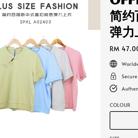
OFF
简约
弹力
Sale
RM 47.0
price
Worldw
Secur
Authen
COLOUR