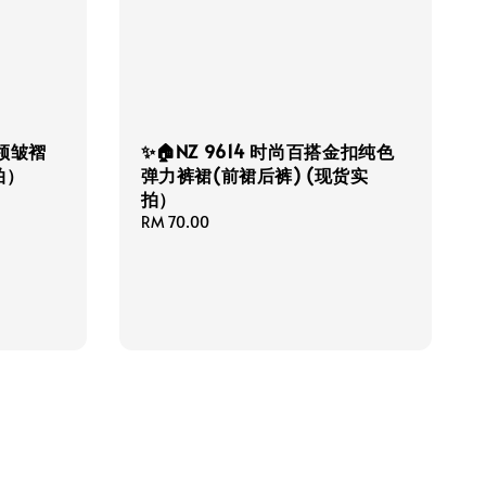
V领皱褶
✨🏠NZ 9614 时尚百搭金扣纯色
拍）
弹力裤裙(前裙后裤) (现货实
拍）
Regular
RM 70.00
price