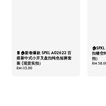
🏠SPX
🧧🏠新春爆款 SPXL A02622 百
扣镂空
搭新中式小开叉盘扣纯色短裤套
拍）
装 (现货实拍）
Regular
RM 58.0
Regular
RM 113.00
price
price