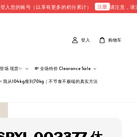
注册
的账号（以享有更多的积分累计）
请注意，请注意 下单完
登入
购物车
新品登场 现货✨
💸 全场特价 Clearance Sale
👉 我从104kg瘦到70kg｜不节食不极端的真实方法