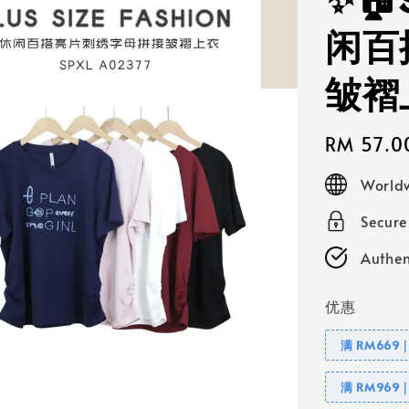
✨🏠
闲百
皱褶
Regular
RM 57.0
price
Worldw
Secur
Authen
优惠
满 RM669
满 RM969