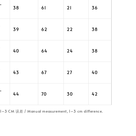
–
38
61
21
36
–
39
62
22
38
–
40
64
24
38
–
43
67
27
40
–
44
70
30
42
CM 误差 / Manual measurement, 1–3 cm difference.