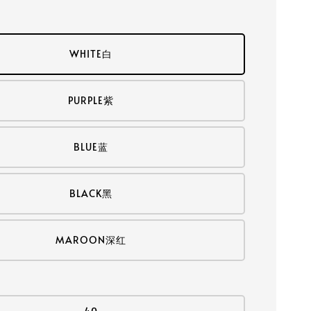
WHITE白
PURPLE紫
BLUE蓝
BLACK黑
MAROON深红