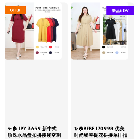
OFFER
新品NEW
✨🏠 LPY 3659 新中式
✨🏠BEBE 170998 优美
珍珠水晶盘扣拼接镂空刺
时尚镂空提花拼接单排扣