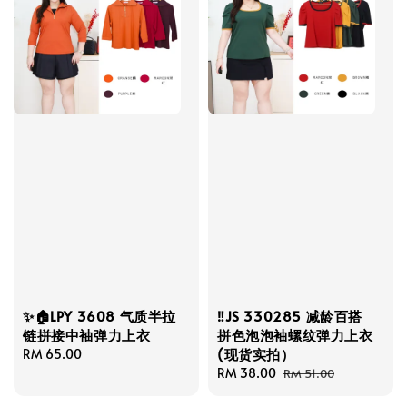
✨🏠LPY 3608 气质半拉
‼️JS 330285 减龄百搭
链拼接中袖弹力上衣
拼色泡泡袖螺纹弹力上衣
(现货实拍）
Regular
RM 65.00
price
Sale
RM 38.00
Regular
RM 51.00
price
price