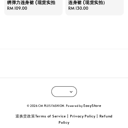
绣弹力连身裙 (现货实拍
连身裙 (现货实拍）
Regular
RM 109.00
Regular
RM 130.00
price
price
EasyStore
© 2026 CM PLUS FASHION. Powered by
退换货政策Terms of Service | Privacy Policy | Refund
Policy