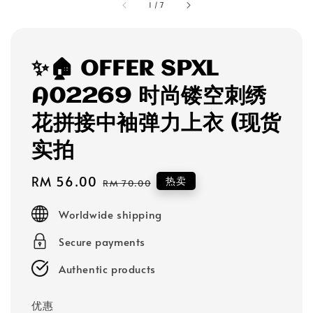
1
/
7
✨🏠 OFFER SPXL
A02269 时尚镂空刺绣
花拼接中袖弹力上衣 (现货
实拍
Sale
RM 56.00
Regular
热卖
RM 70.00
price
price
Worldwide shipping
Secure payments
Authentic products
优惠