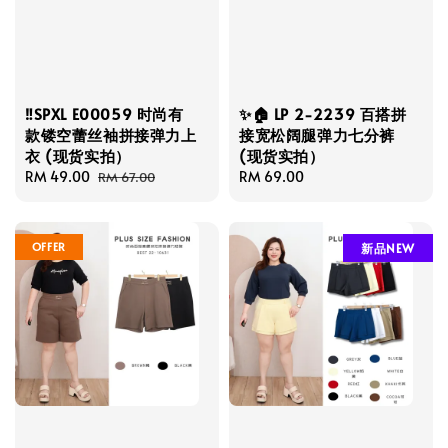
‼️SPXL E00059 时尚有
✨🏠 LP 2-2239 百搭拼
款镂空蕾丝袖拼接弹力上
接宽松阔腿弹力七分裤
衣 (现货实拍）
(现货实拍）
Sale
RM 49.00
Regular
Regular
RM 69.00
RM 67.00
price
price
price
OFFER
新品NEW