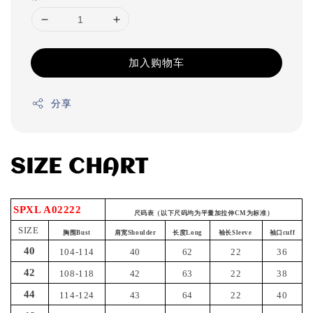
加入购物车
分享
SIZE CHART
SPXL A02222
尺码表（以下尺码均为平量加拉伸CM为标准）
SIZE
胸围Bust
肩宽Shoulder
长度Long
袖长Sleeve
袖口cuff
40
104-114
40
62
22
36
42
108-118
42
63
22
38
44
114-124
43
64
22
40