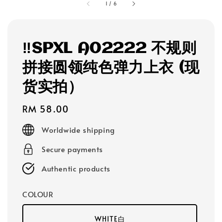
1
/
6
‼️SPXL A02222 不规则
拼接圆领纯色弹力上衣 (现
货实拍）
Regular
RM 58.00
price
Worldwide shipping
Secure payments
Authentic products
COLOUR
WHITE白