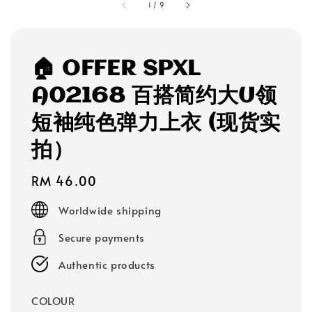
1
/
9
🏠 OFFER SPXL
A02168 百搭简约大U领
短袖纯色弹力上衣 (现货实
拍）
Regular
RM 46.00
price
Worldwide shipping
Secure payments
Authentic products
COLOUR