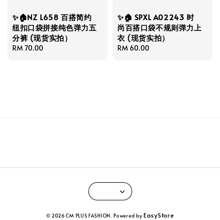
✨🏠NZ L658 百搭简约
✨🏠 SPXL A02243 时
纽扣口袋拼接纯色弹力五
尚百搭口袋不规则弹力上
分裤 (现货实拍）
衣 (现货实拍）
Regular
RM 70.00
Regular
RM 60.00
price
price
EasyStore
© 2026 CM PLUS FASHION. Powered by