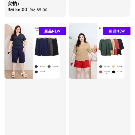
price
price
实拍）
Sale
RM 56.00
Regular
RM 85.00
price
price
新品NEW
新品NEW