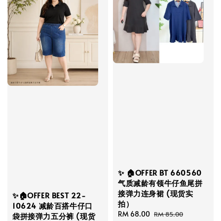
✨ 🏠OFFER BT 660560
气质减龄有领牛仔鱼尾拼
接弹力连身裙 (现货实
✨🏠OFFER BEST 22-
拍）
10624 减龄百搭牛仔口
Sale
RM 68.00
Regular
RM 85.00
袋拼接弹力五分裤 (现货