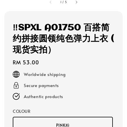
1
/
5
‼️SPXL A01750 百搭简
约拼接圆领纯色弹力上衣 (
现货实拍）
Regular
RM 53.00
price
Worldwide shipping
Secure payments
Authentic products
COLOUR
PINK粉