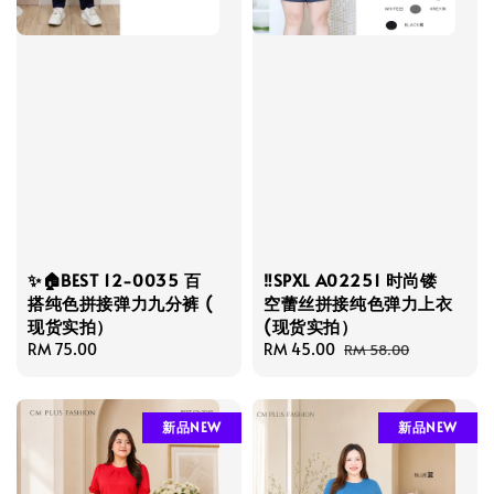
✨🏠BEST 12-0035 百
‼️SPXL A02251 时尚镂
搭纯色拼接弹力九分裤 (
空蕾丝拼接纯色弹力上衣
现货实拍）
(现货实拍）
Regular
RM 75.00
Sale
RM 45.00
Regular
RM 58.00
price
price
price
新品NEW
新品NEW