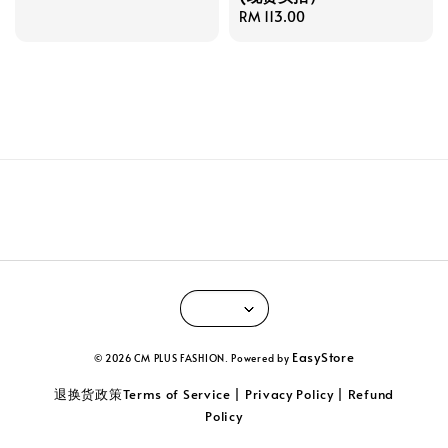
price
Regular
RM 113.00
price
EasyStore
© 2026 CM PLUS FASHION. Powered by
退换货政策Terms of Service | Privacy Policy | Refund
Policy