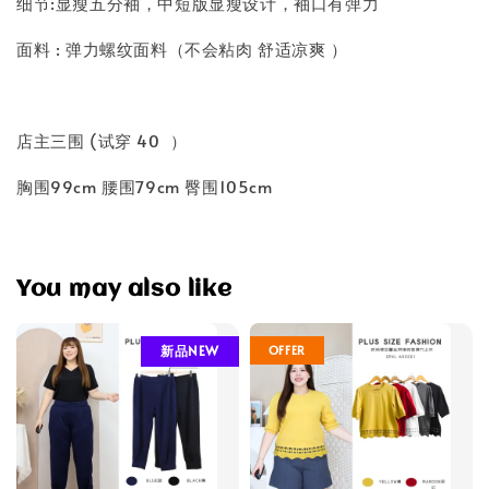
细节:显瘦五分袖，中短版显瘦设计，袖口有弹力
面料 : 弹力螺纹面料（不会粘肉 舒适凉爽 ）
店主三围 (试穿 40 ）
胸围99cm 腰围79cm 臀围105cm
You may also like
OFFER
新品NEW