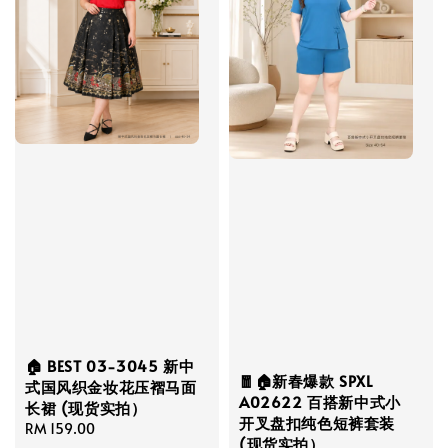
🏠 BEST 03-3045 新中
🧧🏠新春爆款 SPXL
式国风织金妆花压褶马面
A02622 百搭新中式小
长裙 (现货实拍）
开叉盘扣纯色短裤套装
Regular
RM 159.00
(现货实拍）