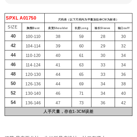
SPXL A01750
尺码表（以下尺码均为平量加拉伸CM为标准）
SIZE
胸围Bust
肩宽Shoulder
长度Long
袖长Sleeve
袖口cuff
40
100-110
38
59
28
30
42
104-114
39
60
29
32
44
110-120
40
61
30
34
46
114-124
41
63
33
34
48
120-130
44
65
33
36
50
126-136
44
69
34
38
52
130-140
46
71
34
40
54
136-146
47
73
36
42
人手尺量，存在1-3CM误差