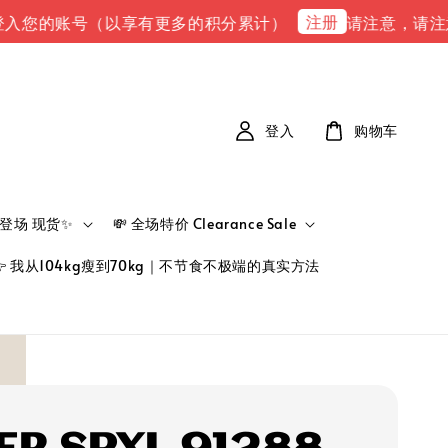
注册
您的账号（以享有更多的积分累计）
请注意，请注意 下单
登入
购物车
新品登场 现货✨
💸 全场特价 Clearance Sale
👉 我从104kg瘦到70kg｜不节食不极端的真实方法