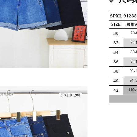
SPXL 91288
SIZE
腰围Wa
30
70-
32
74-
34
80-
36
84-
38
90-
40
94-
42
100-