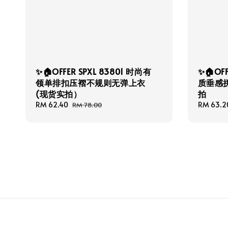
✨🏠OFFER SPXL 83801 时尚有
✨🏠OF
领单排扣压褶不规则无弹上衣
质垂感
(现货实拍）
拍
Sale
RM 62.40
Regular
Sale
RM 63.2
RM 78.00
price
price
price