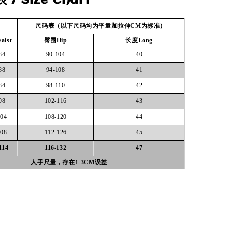
尺码表（以下尺码均为平量加拉伸CM为标准）
ist
臀围Hip
长度Long
84
90-104
40
88
94-108
41
84
98-110
42
98
102-116
43
104
108-120
44
108
112-126
45
114
116-132
47
人手尺量，存在1-3CM误差