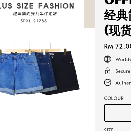
OFF
经典
(现
Regular
RM 72.0
price
Worldw
Secur
Authen
COLOUR
SIZE