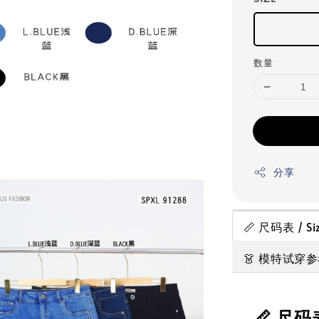
数量
分享
📏 尺码表 / Siz
👗 模特试穿参考 
📏 尺码表