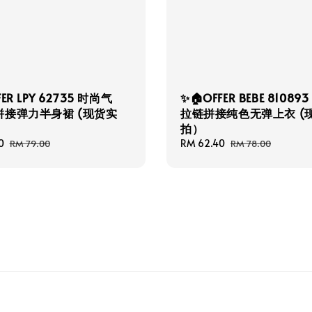
FER LPY 62735 时尚气
✨🏠OFFER BEBE 81089
拼接弹力半身裙 (现货实
拉链拼接纯色无弹上衣 (
拍）
0
Regular
Sale
RM 62.40
Regular
RM 79.00
RM 78.00
price
price
price