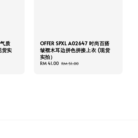
3 气质
OFFER SPXL A02647 时尚百搭
现货实
皱褶木耳边拼色拼接上衣 (现货
实拍）
Sale
RM 41.00
Regular
RM 51.00
price
price