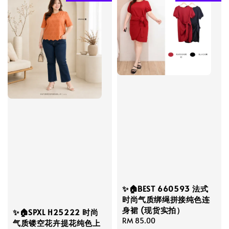
✨🏠BEST 660593 法式
时尚气质绑绳拼接纯色连
身裙 (现货实拍）
✨🏠SPXL H25222 时尚
Regular
RM 85.00
气质镂空花卉提花纯色上