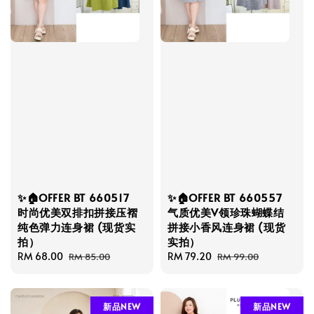
✨🏠OFFER BT 660517
✨🏠OFFER BT 660557
时尚优美双排扣拼接压褶
气质优美V领珍珠蝴蝶结
纯色弹力连身裙 (现货实
拼接小香风连身裙 (现货
拍）
实拍）
Sale
RM 68.00
Regular
Sale
RM 79.20
Regular
RM 85.00
RM 99.00
price
price
price
price
新品NEW
新品NEW