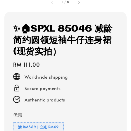
1
/
8
✨🏠SPXL 85046 减龄
简约圆领短袖牛仔连身裙
(现货实拍）
Regular
RM 111.00
price
Worldwide shipping
Secure payments
Authentic products
优惠
满 RM669｜立减 RM69