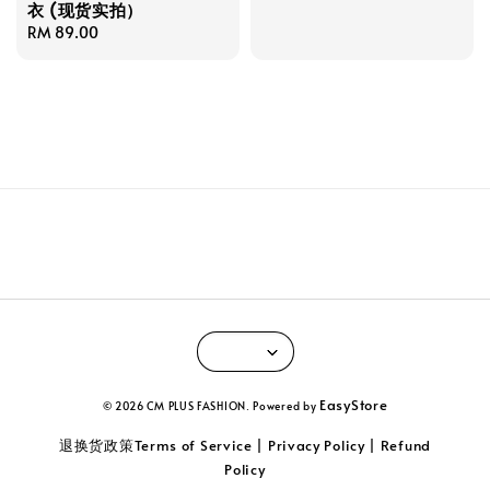
price
衣 (现货实拍）
Regular
RM 89.00
price
EasyStore
© 2026 CM PLUS FASHION. Powered by
退换货政策Terms of Service | Privacy Policy | Refund
Policy