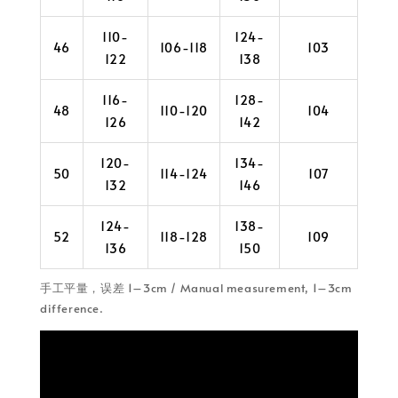
110-
124-
46
106-118
103
122
138
116-
128-
48
110-120
104
126
142
120-
134-
50
114-124
107
132
146
124-
138-
52
118-128
109
136
150
手工平量，误差 1–3cm / Manual measurement, 1–3cm
difference.