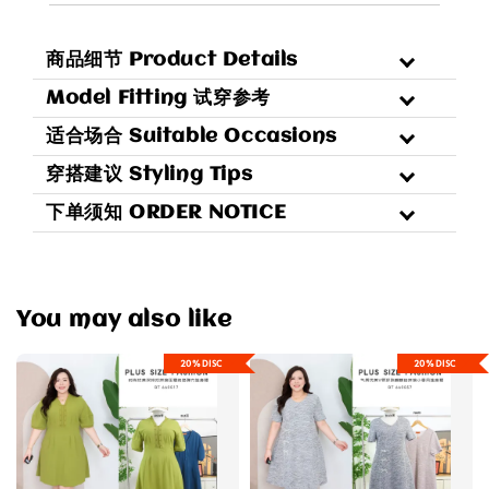
商品细节 Product Details
Model Fitting 试穿参考
适合场合 Suitable Occasions
穿搭建议 Styling Tips
下单须知 ORDER NOTICE
You may also like
20%DISC
20%DISC