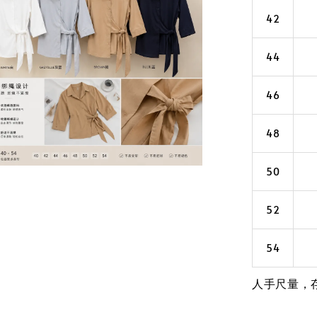
42
44
46
48
50
52
54
人手尺量，存