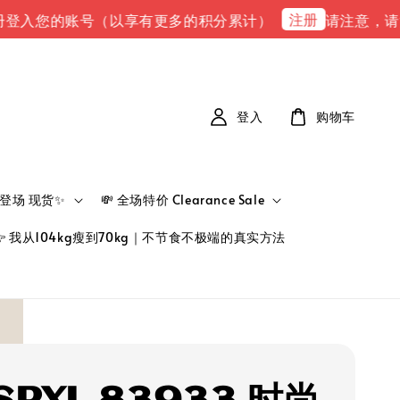
注册
您的账号（以享有更多的积分累计）
请注意，请注意 下单
登入
购物车
新品登场 现货✨
💸 全场特价 Clearance Sale
👉 我从104kg瘦到70kg｜不节食不极端的真实方法