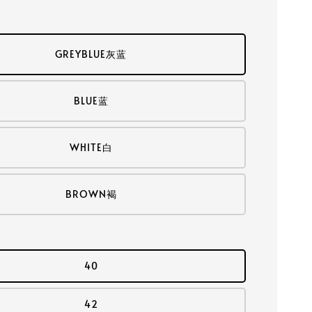
GREYBLUE灰蓝
BLUE蓝
WHITE白
BROWN褐
40
42