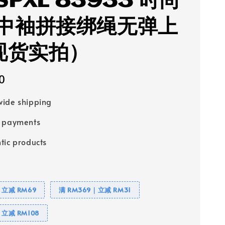
SPXL 83933 时尚
中袖拼接绑绳无弹上
(现货实拍）
0
ide shipping
e payments
tic products
｜立减 RM69
满 RM369｜立减 RM31
｜立减 RM108