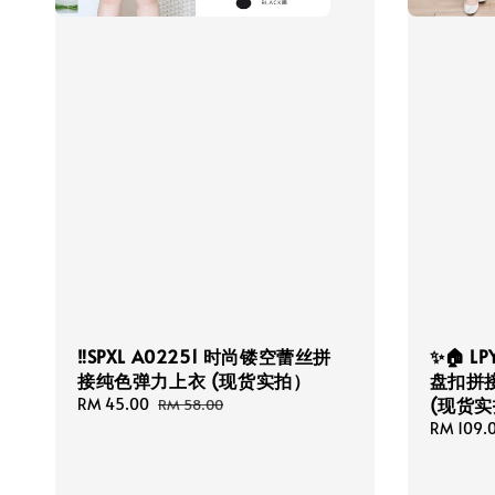
‼️SPXL A02251 时尚镂空蕾丝拼
✨🏠 L
接纯色弹力上衣 (现货实拍）
盘扣拼
(现货实
Sale
RM 45.00
Regular
RM 58.00
price
price
Regular
RM 109.
price