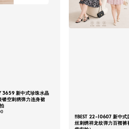
PY 3659 新中式珍珠水晶
接镂空刺绣弹力连身裙
拍
00
‼️BEST 22-10607 新
丝刺绣祥龙纹弹力百褶裤裙