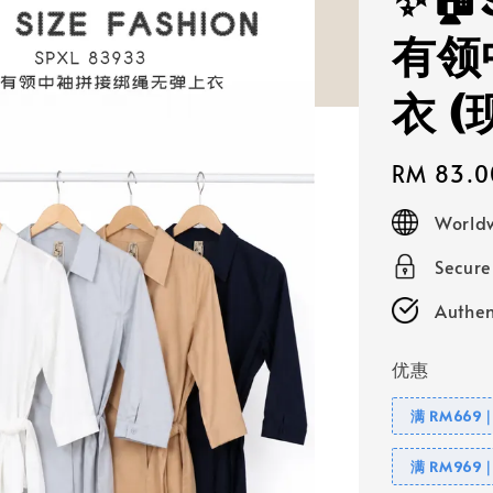
✨🏠
有领
衣 
Regular
RM 83.0
price
Worldw
Secur
Authen
优惠
满 RM669
满 RM969