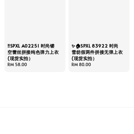
‼️SPXL A02251 时尚镂
✨🏠SPXL 83922 时尚
空蕾丝拼接纯色弹力上衣
雪纺假两件拼接无弹上衣
(现货实拍）
(现货实拍）
Regular
RM 58.00
Regular
RM 80.00
price
price