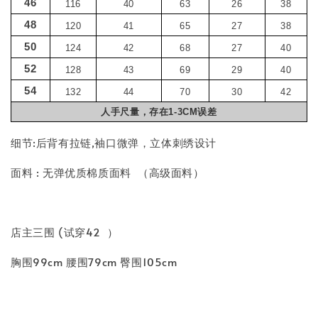
46
116
40
63
26
38
48
120
41
65
27
38
50
124
42
68
27
40
52
128
43
69
29
40
54
132
44
70
30
42
人手尺量，存在1-3CM误差
细节:后背有拉链,袖口微弹，立体刺绣设计
面料 : 无弹优质棉质面料 （高级面料）
店主三围 (试穿42 ）
胸围99cm 腰围79cm 臀围105cm