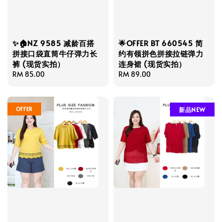
✨🏠NZ 9585 减龄百搭
🌟OFFER BT 660545 简
拼接口袋直筒牛仔弹力长
约有领拼色拼接拉链弹力
裤 (现货实拍）
连身裙 (现货实拍）
Regular
RM 85.00
Regular
RM 89.00
price
price
OFFER
新品NEW