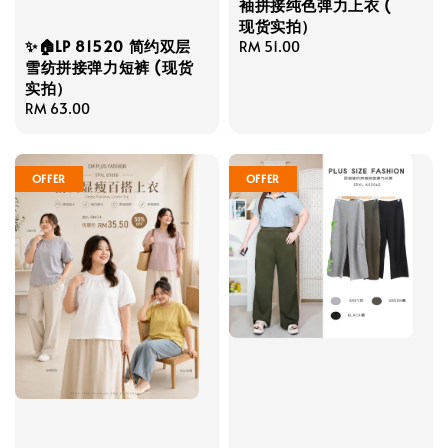
袖拼接纯色弹力上衣 (
现货实拍）
✨🏠LP 81520 简约双层
Regular
RM 51.00
雪纺拼接弹力短裤 (现货
price
实拍）
Regular
RM 63.00
price
OFFER
OFFER