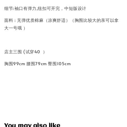
细节:袖口有弹力,纽扣可开完，中短版设计
面料 : 无弹优质棉麻（凉爽舒适）（胸围比较大的亲可以拿
大一号哦 ）
店主三围 (试穿40 ）
胸围99cm 腰围79cm 臀围105cm
You may also like