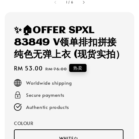
1
/
6
✨🏠OFFER SPXL
83849 V领单排扣拼接
纯色无弹上衣 (现货实拍）
Sale
RM 53.00
Regular
热卖
RM 76.00
price
price
Worldwide shipping
Secure payments
Authentic products
COLOUR
WHITE白