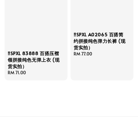
‼️SPXL A02065 百搭简
约拼接纯色弹力长裤 (现
货实拍）
‼️SPXL 83888 百搭压褶
Regular
RM 77.00
领拼接纯色无弹上衣 (现
price
货实拍）
Regular
RM 71.00
price