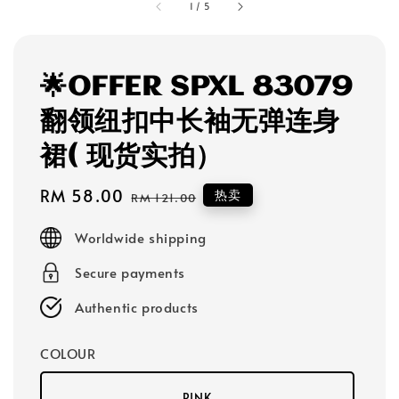
1
/
5
🌟OFFER SPXL 83079
翻领纽扣中长袖无弹连身
裙( 现货实拍）
Sale
RM 58.00
Regular
热卖
RM 121.00
price
price
Worldwide shipping
Secure payments
Authentic products
COLOUR
PINK