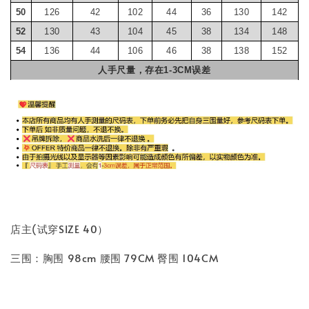
50
126
42
102
44
36
130
142
52
130
43
104
45
38
134
148
54
136
44
106
46
38
138
152
人手尺量，存在1-3CM误差
店主(试穿SIZE 40）
三围：胸围 98cm 腰围 79CM 臀围 104CM