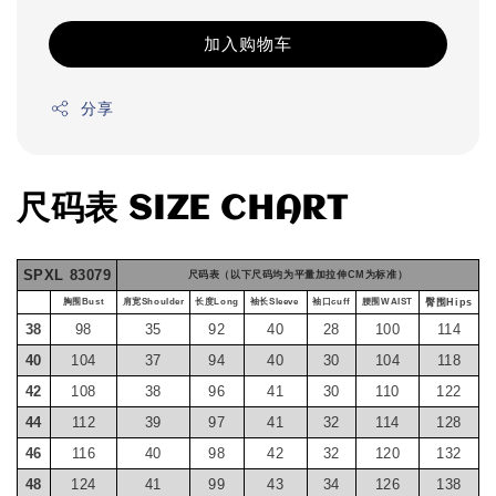
加入购物车
分享
尺码表 SIZE CHART
SPXL 83079
尺码表（以下尺码均为平量加拉伸CM为标准）
胸围Bust
肩宽Shoulder
长度Long
袖长Sleeve
袖口cuff
腰围WAIST
臀围Hips
38
98
35
92
40
28
100
114
40
104
37
94
40
30
104
118
42
108
38
96
41
30
110
122
44
112
39
97
41
32
114
128
46
116
40
98
42
32
120
132
48
124
41
99
43
34
126
138