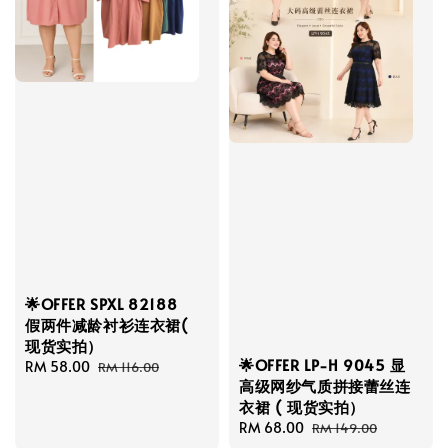
🌟OFFER SPXL 82188
假两件减龄衬衫连衣裙(
现货实拍）
🌟OFFER LP-H 9045 显
Sale
RM 58.00
Regular
RM 116.00
高级网纱气质拼接蕾丝连
price
price
衣裙 ( 现货实拍）
Sale
RM 68.00
Regular
RM 149.00