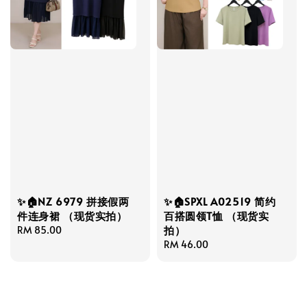
✨🏠NZ 6979 拼接假两
✨🏠SPXL A02519 简约
件连身裙 （现货实拍）
百搭圆领T恤 （现货实
拍）
Regular
RM 85.00
price
Regular
RM 46.00
price