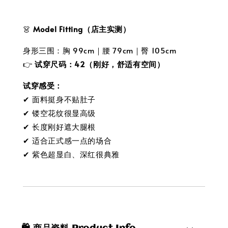
👗
Model Fitting（店主实测）
身形三围：胸 99cm｜腰 79cm｜臀 105cm
👉
试穿尺码：42（刚好，舒适有空间）
试穿感受：
✔ 面料挺身不贴肚子
✔ 镂空花纹很显高级
✔ 长度刚好遮大腿根
✔ 适合正式感一点的场合
✔ 紫色超显白、深红很典雅