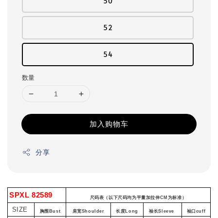
50
52
54
数量
加入购物车
分享
SPXL 82589
尺码表（以下尺码均为平量加拉伸CM为标准）
SIZE
胸围Bust
肩宽Shoulder
长度Long
袖长Sleeve
袖口cuff