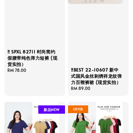
‼️ SPXL 82711 时尚简约
假腰带纯色弹力短裤 (现
货实拍）
‼️BEST 22-10607 新中
Regular
RM 78.00
式国风金丝刺绣祥龙纹弹
price
力百褶裤裙 (现货实拍）
Regular
RM 89.00
price
OFFER
新品NEW