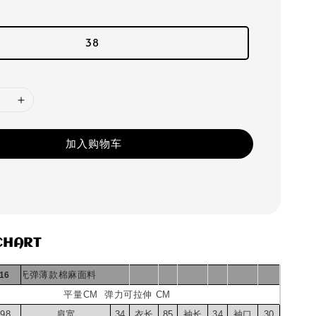
38
加入购物车
CHART
️布料 :无弹薄款棉麻面料
16
平量CM 弹力可拉伸 CM
98
肩宽
34
衣长
85
袖长
34
袖口
30