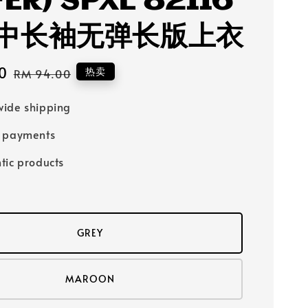
FER) SPXL 82116
中长袖无弹长版上衣
0
Regular
热卖
RM 94.00
price
ide shipping
e payments
tic products
GREY
MAROON