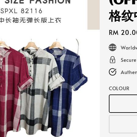
(OF
格纹
Sale
RM 20.0
price
Worldw
Secur
Authen
COLOUR