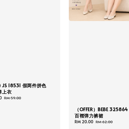
R) JS 18531 假两件拼色
弹上衣
0
Regular
RM 59.00
price
（OFFER）BEBE 32586
百褶弹力裤裙
Sale
RM 20.00
Regular
RM 62.00
price
price