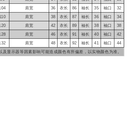
104
肩宽
36
衣长
86
袖长
35
袖口
32
110
肩宽
38
衣长
87
袖长
36
袖口
34
120
肩宽
42
衣长
89
袖长
38
袖口
38
128
肩宽
46
衣长
91
袖长
40
袖口
42
132
肩宽
48
衣长
92
袖长
41
袖口
44
光线以及显示器等因素影响可能造成颜色有所偏差，以实物颜色为准。