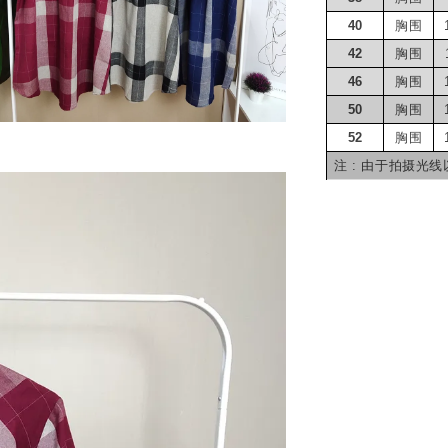
40
胸围
42
胸围
46
胸围
50
胸围
52
胸围
注 : 由于拍摄