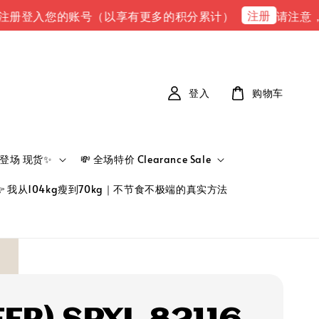
注册
登入您的账号（以享有更多的积分累计）
请注意，请注意
登入
购物车
新品登场 现货✨
💸 全场特价 Clearance Sale
👉 我从104kg瘦到70kg｜不节食不极端的真实方法