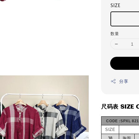
SIZE
数量
分享
尺码表 SIZE 
❤
CODE :SPXL 821
SIZE
38
胸围