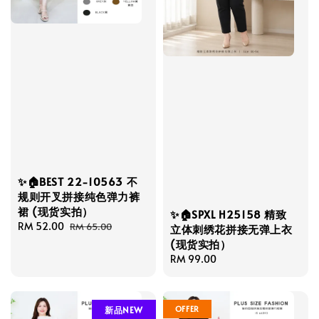
✨🏠BEST 22-10563 不
规则开叉拼接纯色弹力裤
裙 (现货实拍）
✨🏠SPXL H25158 精致
Sale
RM 52.00
Regular
RM 65.00
立体刺绣花拼接无弹上衣
price
price
(现货实拍）
Regular
RM 99.00
price
OFFER
新品NEW