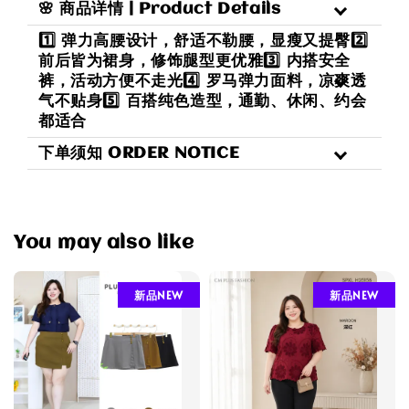
🌸 商品详情 | Product Details
1️⃣ 弹力高腰设计，舒适不勒腰，显瘦又提臀2️⃣
前后皆为裙身，修饰腿型更优雅3️⃣ 内搭安全
裤，活动方便不走光4️⃣ 罗马弹力面料，凉爽透
气不贴身5️⃣ 百搭纯色造型，通勤、休闲、约会
都适合
下单须知 ORDER NOTICE
You may also like
新品NEW
新品NEW