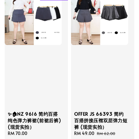
✨🏠NZ 9616 简约百搭
OFFER JS 66393 简约
纯色弹力裤裙(前裙后裤)
百搭拼接压褶双层弹力短
(现货实拍）
裤 (现货实拍）
Regular
RM 70.00
Sale
RM 49.00
Regular
RM 62.00