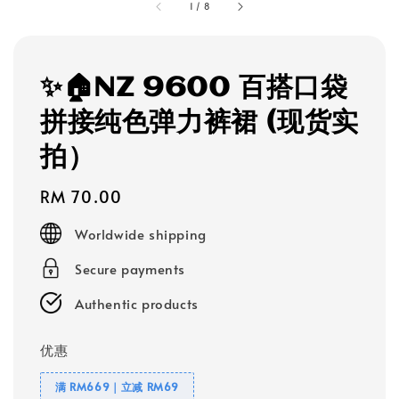
1
/
8
✨🏠NZ 9600 百搭口袋
拼接纯色弹力裤裙 (现货实
拍）
Regular
RM 70.00
price
Worldwide shipping
Secure payments
Authentic products
优惠
满 RM669｜立减 RM69