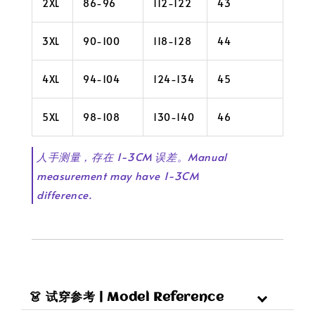
2XL
86-96
112-122
43
3XL
90-100
118-128
44
4XL
94-104
124-134
45
5XL
98-108
130-140
46
人手测量，存在 1-3CM 误差。Manual
measurement may have 1-3CM
difference.
👗 试穿参考 | Model Reference