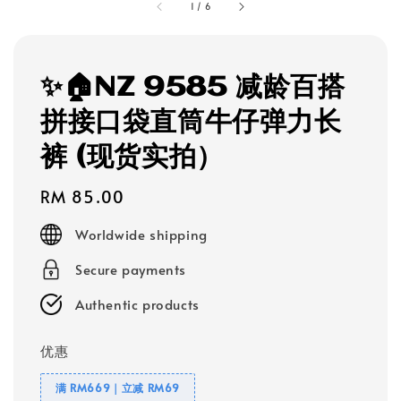
1
/
6
✨🏠NZ 9585 减龄百搭
拼接口袋直筒牛仔弹力长
裤 (现货实拍）
Regular
RM 85.00
price
Worldwide shipping
Secure payments
Authentic products
优惠
满 RM669｜立减 RM69