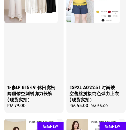
✨🏠LP 81549 休闲宽松
‼️SPXL A02251 时尚镂
阔腿镂空刺绣弹力长裤
空蕾丝拼接纯色弹力上衣
(现货实拍）
(现货实拍）
Regular
RM 79.00
Sale
RM 45.00
Regular
RM 58.00
price
price
price
新品NEW
新品NEW