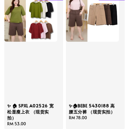
✨ 🏠 SPXL A02526 宽
✨🏠BEBE 5430188 高
松显瘦上衣 （现货实
腰五分裤 （现货实拍）
拍）
Regular
RM 78.00
Regular
RM 53.00
price