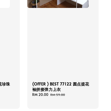
 碎花珍珠
(OFFER ) BEST 77122 圆点提花
袖拼接弹力上衣
Sale
RM 20.00
Regular
RM 59.00
price
price