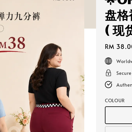
🌟O
盘格
( 
Sale
RM 38.0
price
Worldw
Secur
Authen
COLOUR