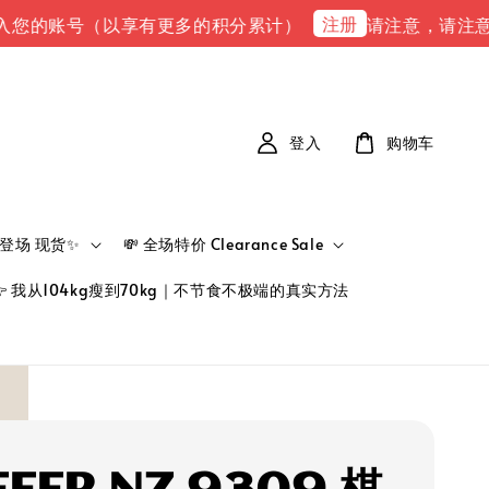
注册
的账号（以享有更多的积分累计）
请注意，请注意 下单完
登入
购物车
新品登场 现货✨
💸 全场特价 Clearance Sale
👉 我从104kg瘦到70kg｜不节食不极端的真实方法