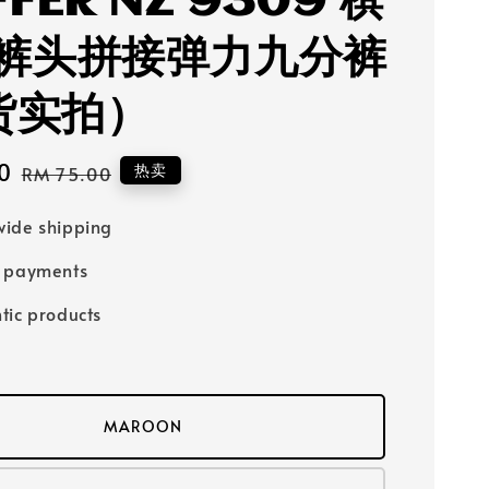
FFER NZ 9309 棋
裤头拼接弹力九分裤
现货实拍）
0
Regular
热卖
RM 75.00
price
ide shipping
e payments
tic products
MAROON