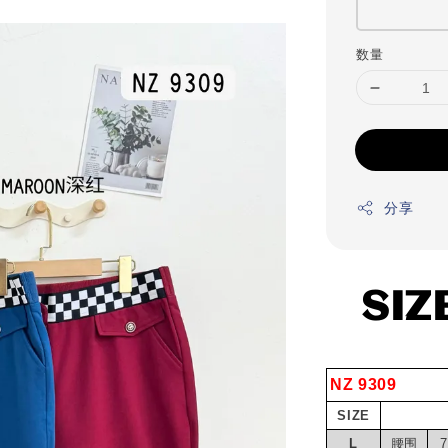
数量
分享
   SI
NZ 9309
SIZE
L
腰围
7