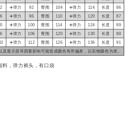
2
➕弹力
92
臀围
104
➕弹力
114
长度
86
6
➕弹力
96
臀围
110
➕弹力
120
长度
87
0
➕弹力
100
臀围
114
➕弹力
124
长度
89
6
➕弹力
106
臀围
120
➕弹力
130
长度
90
02
➕弹力
112
臀围
126
➕弹力
136
长度
91
光线以及显示器等因素影响可能造成颜色有所偏差，以实物颜色为准。
马面料，弹力裤头，有口袋