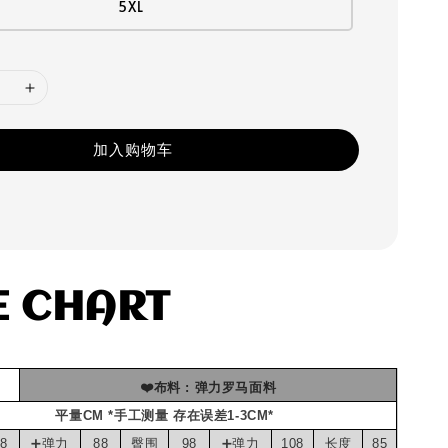
5XL
加入购物车
ZE CHART 
❤️布料 : 弹力罗马面料
平量CM *手工测量 存在误差1-3CM*
8
➕弹力
88
臀围
98
➕弹力
108
长度
85