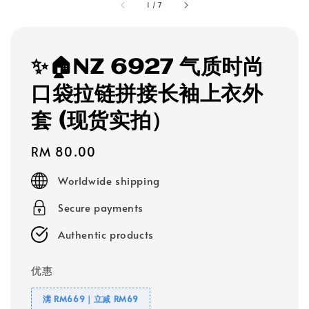
1
/
7
✨🏠NZ 6927 气质时尚
口袋拉链拼接长袖上衣外
套 (现货实拍）
Regular
RM 80.00
price
Worldwide shipping
Secure payments
Authentic products
优惠
满 RM669｜立减 RM69