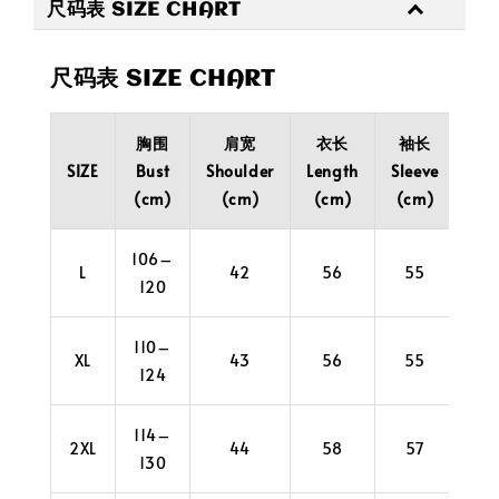
尺码表 SIZE CHART
尺码表 SIZE CHART
胸围
肩宽
衣长
袖长
袖
SIZE
Bust
Shoulder
Length
Sleeve
Cuf
(cm)
(cm)
(cm)
(cm)
(c
106–
L
42
56
55
2
120
110–
XL
43
56
55
2
124
114–
2XL
44
58
57
2
130