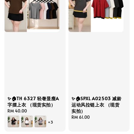
✨🏠TH 6327 轻奢显瘦A
✨🏠SPXL A02503 减龄
字摆上衣 （现货实拍）
运动风拉链上衣 （现货
实拍）
Regular
RM 40.00
price
Regular
RM 61.00
+3
price