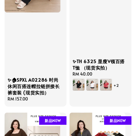
✨TH 6325 显瘦V领百搭
T恤 （现货实拍）
Regular
RM 40.00
✨🏠SPXL A02286 时尚
price
+2
休闲百搭连帽拉链拼接长
裤套装 (现货实拍）
Regular
RM 157.00
price
新品NEW
新品NEW