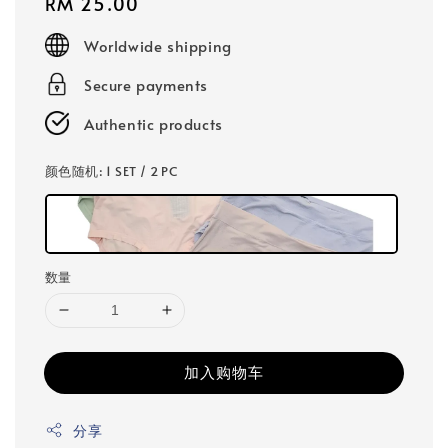
Regular
RM 25.00
price
Worldwide shipping
Secure payments
Authentic products
颜色随机
: 1 SET / 2 PC
数量
加入购物车
分享