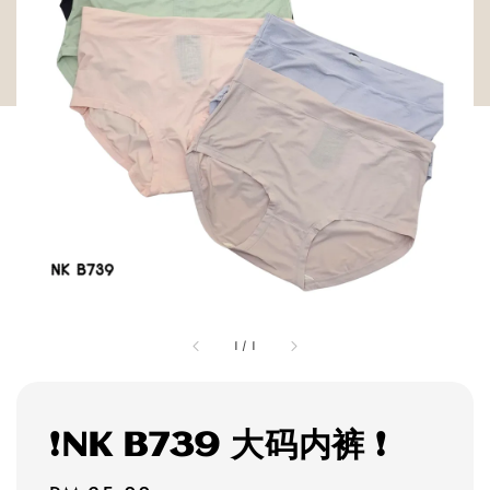
1
/
1
❗NK B739 大码内裤 ❗