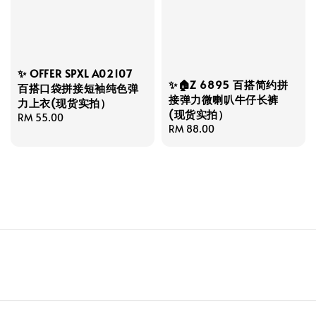
✨ OFFER SPXL A02107
✨🏠Z 6895 百搭简约拼
百搭口袋拼接短袖纯色弹
接弹力微喇叭牛仔长裤
力上衣(现货实拍）
(现货实拍）
Regular
RM 55.00
Regular
RM 88.00
price
price