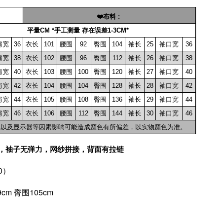
❤️布料 :
平量CM *手工测量 存在误差1-3CM*
肩宽
36
衣长
101
腰围
92
臀围
104
袖长
25
袖口宽
36
肩宽
38
衣长
102
腰围
96
臀围
112
袖长
26
袖口宽
38
肩宽
40
衣长
103
腰围
100
臀围
120
袖长
27
袖口宽
40
肩宽
42
衣长
104
腰围
104
臀围
128
袖长
28
袖口宽
42
肩宽
44
衣长
105
腰围
108
臀围
136
袖长
29
袖口宽
44
肩宽
46
衣长
106
腰围
112
臀围
144
袖长
30
袖口宽
46
光线以及显示器等因素影响可能造成颜色有所偏差，以实物颜色为准。
设计，袖子无弹力，网纱拼接，背面有拉链
40）
cm 臀围105cm