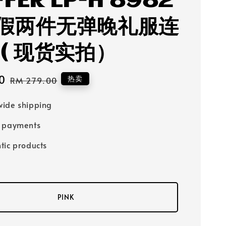
FFER LP-H 8982
假两件无弹晚礼服连
 ( 现货实拍）
0
Regular
热卖
RM 279.00
price
ide shipping
e payments
tic products
PINK