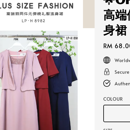
🌟O
高端
身裙
Sale
RM 68.0
price
Worldw
Secur
Authen
COLOUR