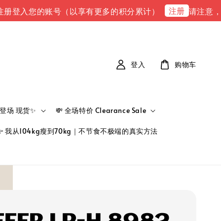
注册
入您的账号（以享有更多的积分累计）
请注意，请注意 
登入
购物车
新品登场 现货✨
💸 全场特价 Clearance Sale
👉 我从104kg瘦到70kg｜不节食不极端的真实方法