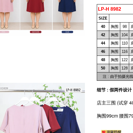
LP-H 8982
SIZE
40
胸围
98
42
胸围
104
44
胸围
110
46
胸围
116
48
胸围
122
50
胸围
128
注 : 由于拍摄
细节 : 假两件
店主三围 (试穿 
胸围99cm 腰围79