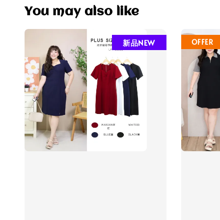
You may also like
新品NEW
OFFER