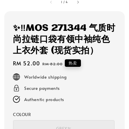
1
/
4
✨‼️MOS 271344 气质时
尚拉链口袋有领中袖纯色
上衣外套 (现货实拍）
Sale
RM 52.00
Regular
热卖
RM 82.00
price
price
Worldwide shipping
Secure payments
Authentic products
COLOUR
GREY灰