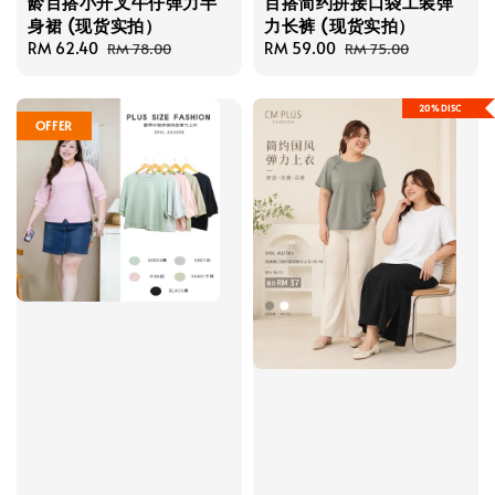
龄百搭小开叉牛仔弹力半
百搭简约拼接口袋工装弹
身裙 (现货实拍）
力长裤 (现货实拍）
Sale
RM 62.40
Regular
Sale
RM 59.00
Regular
RM 78.00
RM 75.00
price
price
price
price
20%DISC
OFFER