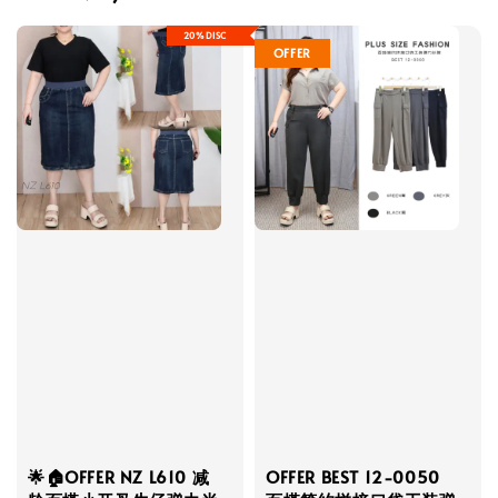
20%DISC
OFFER
🌟🏠OFFER NZ L610 减
OFFER BEST 12-0050