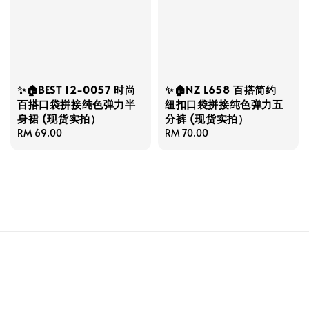
✨🏠BEST 12-0057 时尚
✨🏠NZ L658 百搭简约
百搭口袋拼接纯色弹力半
纽扣口袋拼接纯色弹力五
身裙 (现货实拍）
分裤 (现货实拍）
Regular
RM 69.00
Regular
RM 70.00
price
price