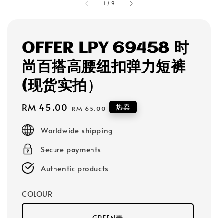
1
/
9
OFFER LPY 69458 时
尚百搭高腰纽扣弹力短裤
(现货实拍）
Sale
RM 45.00
Regular
热卖
RM 65.00
price
price
Worldwide shipping
Secure payments
Authentic products
COLOUR
GREEN青