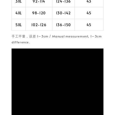
3XL
92-114
124-136
43
4XL
98-120
130-142
45
5XL
102-126
136-150
45
手工平量，误差 1–3cm / Manual measurement, 1–3cm
difference.