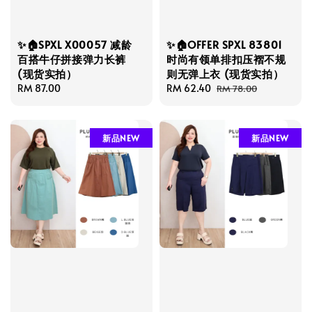
✨🏠SPXL X00057 减龄
✨🏠OFFER SPXL 83801
百搭牛仔拼接弹力长裤
时尚有领单排扣压褶不规
(现货实拍）
则无弹上衣 (现货实拍）
Regular
RM 87.00
Sale
RM 62.40
Regular
RM 78.00
price
price
price
新品NEW
新品NEW