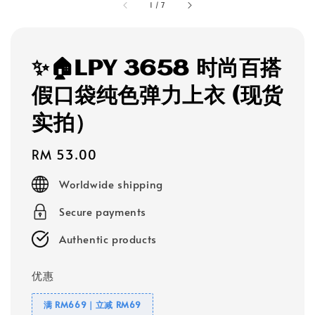
1
/
7
✨🏠LPY 3658 时尚百搭
假口袋纯色弹力上衣 (现货
实拍）
Regular
RM 53.00
price
Worldwide shipping
Secure payments
Authentic products
优惠
满 RM669｜立减 RM69