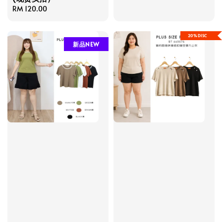
Regular
RM 120.00
price
20%DISC
新品NEW