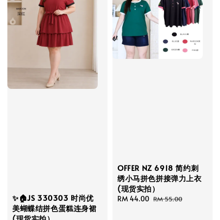
OFFER NZ 6918 简约刺
绣小马拼色拼接弹力上衣
(现货实拍）
✨🏠JS 330303 时尚优
Sale
RM 44.00
Regular
RM 55.00
美蝴蝶结拼色蛋糕连身裙
price
price
(现货实拍）