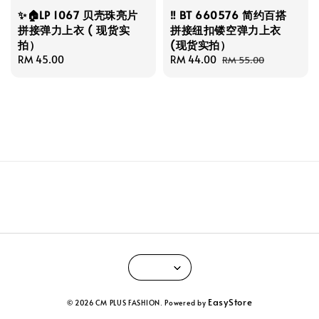
✨🏠LP 1067 贝壳珠亮片
‼️ BT 660576 简约百搭
拼接弹力上衣 ( 现货实
拼接纽扣镂空弹力上衣
拍）
(现货实拍）
Regular
RM 45.00
Sale
RM 44.00
Regular
RM 55.00
price
price
price
EasyStore
© 2026 CM PLUS FASHION. Powered by