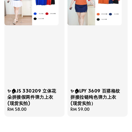
✨🏠JS 330209 立体花
✨🏠LPY 3609 百搭格纹
朵拼接假两件弹力上衣
拼接拉链纯色弹力上衣
(现货实拍)
(现货实拍）
Regular
RM 58.00
Regular
RM 59.00
price
price