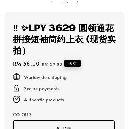
1
/
3
‼️ ✨LPY 3629 圆领通花
拼接短袖简约上衣 (现货实
拍）
Sale
RM 36.00
Regular
热卖
RM 59.00
price
price
Worldwide shipping
Secure payments
Authentic products
COLOUR
BLUE蓝