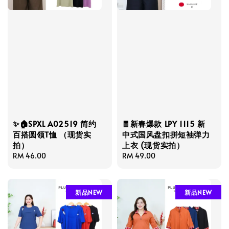
✨🏠SPXL A02519 简约
🧧新春爆款 LPY 1115 新
百搭圆领T恤 （现货实
中式国风盘扣拼短袖弹力
拍）
上衣 (现货实拍）
Regular
RM 46.00
Regular
RM 49.00
price
price
新品NEW
新品NEW