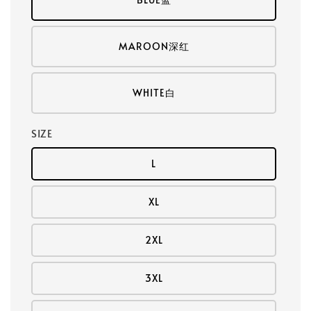
MAROON深红
WHITE白
SIZE
L
XL
2XL
3XL