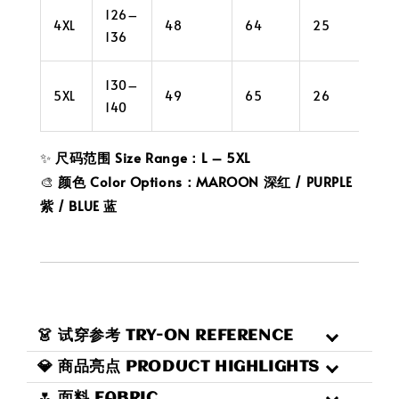
126–
4XL
48
64
25
42
136
130–
5XL
49
65
26
44
140
✨
尺码范围 Size Range：L – 5XL
🎨
颜色 Color Options：MAROON 深红 / PURPLE
紫 / BLUE 蓝
👗 试穿参考 TRY-ON REFERENCE
💎 商品亮点 PRODUCT HIGHLIGHTS
🌷 面料 FABRIC