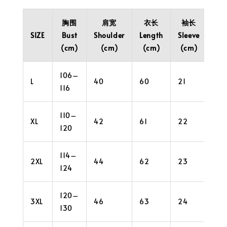
胸围
肩宽
衣长
袖长
袖
SIZE
Bust
Shoulder
Length
Sleeve
Cuf
(cm)
(cm)
(cm)
(cm)
(c
106–
L
40
60
21
36
116
110–
XL
42
61
22
38
120
114–
2XL
44
62
23
38
124
120–
3XL
46
63
24
40
130