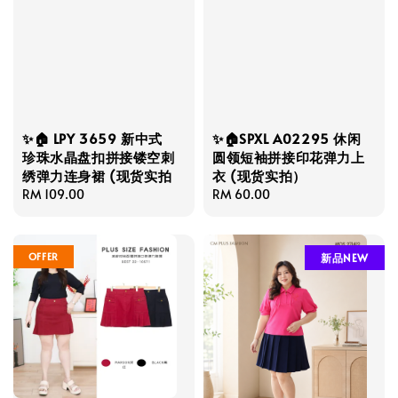
✨🏠 LPY 3659 新中式
✨🏠SPXL A02295 休闲
珍珠水晶盘扣拼接镂空刺
圆领短袖拼接印花弹力上
绣弹力连身裙 (现货实拍
衣 (现货实拍）
Regular
RM 109.00
Regular
RM 60.00
price
price
OFFER
新品NEW