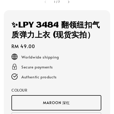
1
/
7
✨LPY 3484 翻领纽扣气
质弹力上衣 (现货实拍）
Regular
RM 49.00
price
Worldwide shipping
Secure payments
Authentic products
COLOUR
MAROON 深红