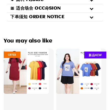
🎀 适合场合 OCCASION
下单须知 ORDER NOTICE
You may also like
OFFER
新品NEW