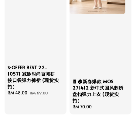
✨OFFER BEST 22-
10571 减龄时尚百褶拼
接口袋弹力裤裙 (现货实
🧧🏠新春爆款 MOS
拍）
271412 新中式国风刺绣
Sale
RM 48.00
Regular
RM 69.00
盘扣弹力上衣 (现货实
price
price
拍）
Regular
RM 70.00
price