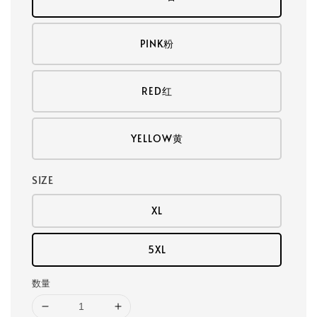
PINK粉
RED红
YELLOW黄
SIZE
XL
5XL
数量