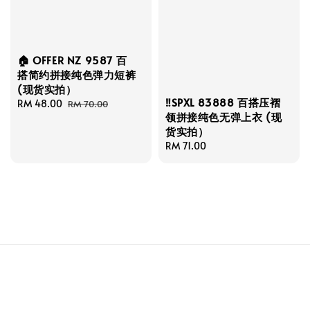
🏠 OFFER NZ 9587 百
搭简约拼接纯色弹力短裤
(现货实拍）
‼️SPXL 83888 百搭压褶
Sale
RM 48.00
Regular
RM 70.00
领拼接纯色无弹上衣 (现
price
price
货实拍）
Regular
RM 71.00
price