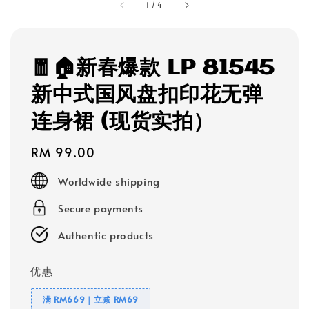
1
/
4
🧧🏠新春爆款 LP 81545
新中式国风盘扣印花无弹
连身裙 (现货实拍）
Regular
RM 99.00
price
Worldwide shipping
Secure payments
Authentic products
优惠
满 RM669｜立减 RM69