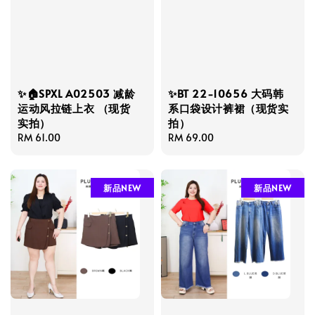
✨🏠SPXL A02503 减龄
✨BT 22-10656 大码韩
运动风拉链上衣 （现货
系口袋设计裤裙（现货实
实拍）
拍）
Regular
RM 61.00
Regular
RM 69.00
price
price
新品NEW
新品NEW