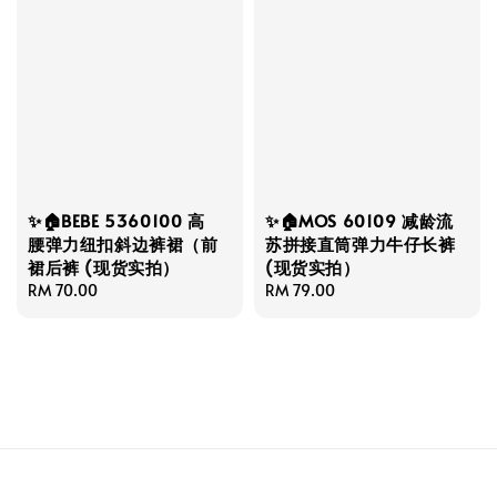
✨🏠BEBE 5360100 高
✨🏠MOS 60109 减龄流
腰弹力纽扣斜边裤裙（前
苏拼接直筒弹力牛仔长裤
裙后裤 (现货实拍）
(现货实拍）
Regular
RM 70.00
Regular
RM 79.00
price
price