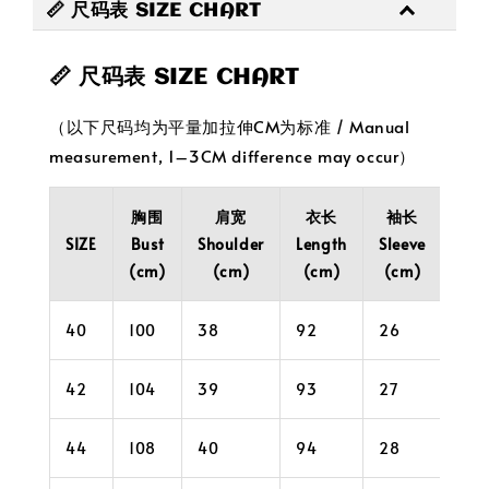
📏 尺码表 SIZE CHART
📏 尺码表 SIZE CHART
（以下尺码均为平量加拉伸CM为标准 / Manual
measurement, 1–3CM difference may occur）
胸围
肩宽
衣长
袖长
腰
SIZE
Bust
Shoulder
Length
Sleeve
Wai
(cm)
(cm)
(cm)
(cm)
(cm
40
100
38
92
26
98
42
104
39
93
27
102
44
108
40
94
28
106