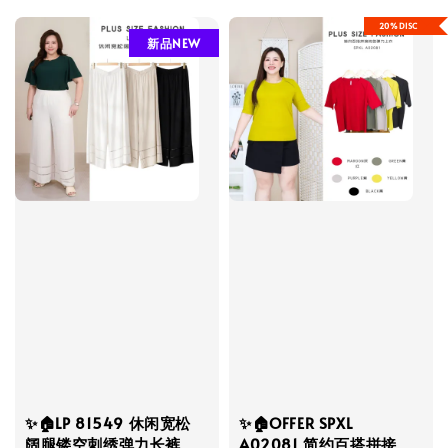
20%DISC
新品NEW
✨🏠LP 81549 休闲宽松
✨🏠OFFER SPXL
阔腿镂空刺绣弹力长裤
A02081 简约百搭拼接