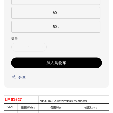
4XL
5XL
数量
加入购物车
分享
LP 81527
尺码表（以下尺码均为平量加拉伸CM为标准）
SIZE
腰围Waist
臀围Hip
长度Long