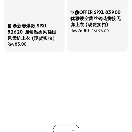
✨🏠OFFER SPXL 83900
优雅镂空蕾丝钩花拼接无
弹上衣 (现货实拍)
🧧🏠新春爆款 SPXL
Sale
RM 76.80
Regular
RM 96.00
82620 圆领温柔风轻国
price
price
风雪纺上衣 (现货实拍）
Regular
RM 83.00
price