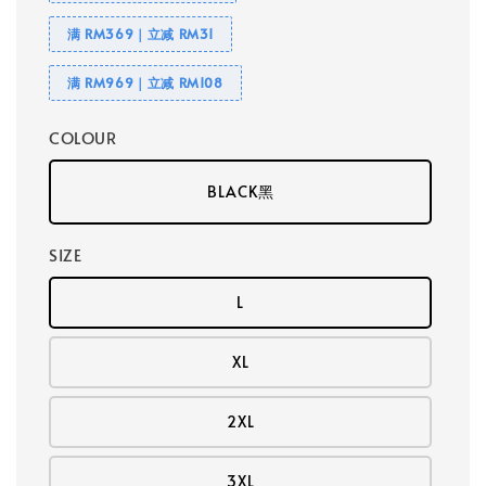
满 RM369｜立减 RM31
满 RM969｜立减 RM108
COLOUR
BLACK黑
SIZE
L
XL
2XL
3XL