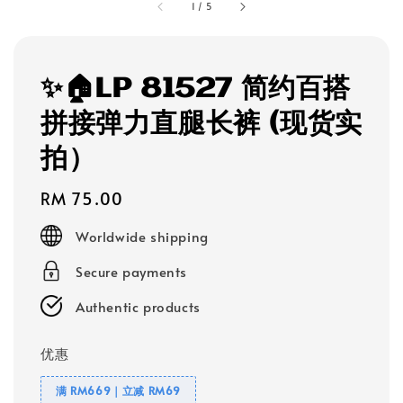
1
/
5
✨🏠LP 81527 简约百搭
拼接弹力直腿长裤 (现货实
拍）
Regular
RM 75.00
price
Worldwide shipping
Secure payments
Authentic products
优惠
满 RM669｜立减 RM69