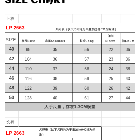
SIZE CHART
上衣
LP 2663
尺码表（以下尺码均为平量加拉伸CM为标准）
袖长
SIZE
胸围Bust
肩宽Shoulder
长度Long
Sleeve
袖口cuff
40
98
35
56
22
36
42
104
36
57
23
36
44
110
37
58
24
38
46
116
38
59
25
40
48
122
39
60
26
42
50
128
40
61
27
44
人手尺量，存在1-3CM误差
长裤
尺码表（以下尺码均为平量加拉伸CM为标
LP 2663
准）