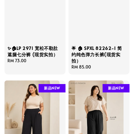
✨🏠LP 2971 宽松不勒肚
🌟 🏠 SPXL 82262-1 简
遮腿七分裤 (现货实拍）
约纯色弹力长裤(现货实
拍）
Regular
RM 73.00
price
Regular
RM 85.00
price
新品NEW
新品NEW