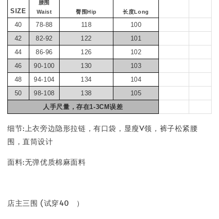
腰围
SIZE
Waist
臀围Hip
长度Long
40
78-88
118
100
42
82-92
122
101
44
86-96
126
102
46
90-100
130
103
48
94-104
134
104
50
98-108
138
105
人手尺量，存在1-3CM误差
细节:上衣旁边隐形拉链，有口袋，显瘦V领，裤子松紧腰
围，直筒设计
面料:无弹优质棉麻面料
店主三围 (试穿40 ）