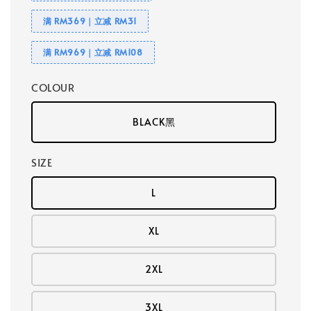
满 RM369｜立减 RM31
满 RM969｜立减 RM108
COLOUR
BLACK黑
SIZE
L
XL
2XL
3XL