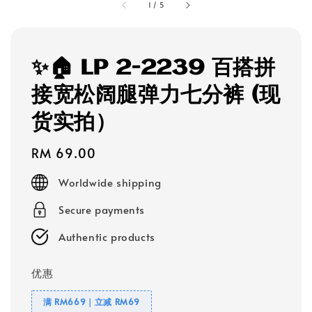
1
/
5
✨🏠 LP 2-2239 百搭拼
接宽松阔腿弹力七分裤 (现
货实拍）
Regular
RM 69.00
price
Worldwide shipping
Secure payments
Authentic products
优惠
满 RM669｜立减 RM69