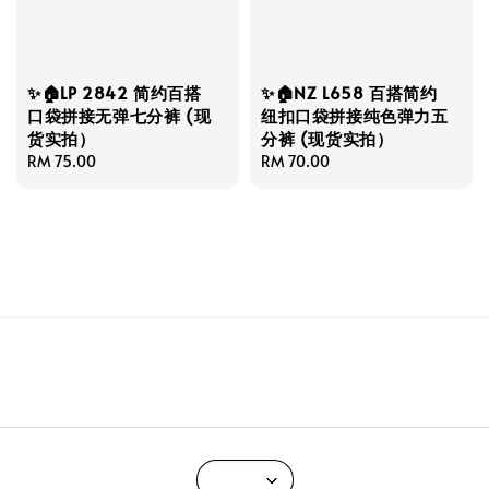
✨🏠LP 2842 简约百搭
✨🏠NZ L658 百搭简约
口袋拼接无弹七分裤 (现
纽扣口袋拼接纯色弹力五
货实拍）
分裤 (现货实拍）
Regular
RM 75.00
Regular
RM 70.00
price
price