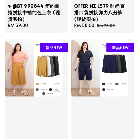
✨🏠BT 990844 简约百
OFFER NZ L579 时尚百
搭拼接中袖纯色上衣 (现
搭口袋拼接弹力八分裤
货实拍）
(现货实拍）
Regular
RM 39.00
Sale
RM 58.00
Regular
RM 75.00
price
price
price
新品NEW
新品NEW