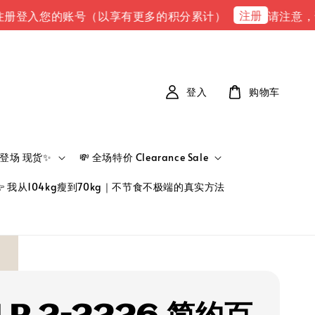
注册
入您的账号（以享有更多的积分累计）
请注意，请注意 下
登入
购物车
新品登场 现货✨
💸 全场特价 Clearance Sale
👉 我从104kg瘦到70kg｜不节食不极端的真实方法