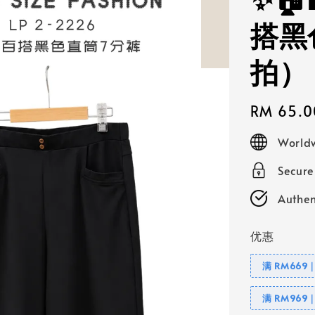
✨🏠
搭黑
拍）
Regular
RM 65.0
price
Worldw
Secur
Authen
优惠
满 RM669
满 RM969