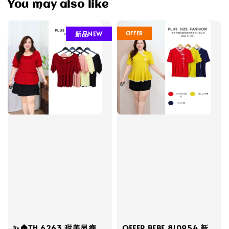
You may also like
OFFER
新品NEW
✨🏠TH 6263 甜美显瘦
OFFER BEBE 810954 新