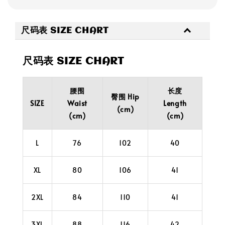
尺码表 SIZE CHART
尺码表 SIZE CHART
腰围
长度
臀围 Hip
SIZE
Waist
Length
(cm)
(cm)
(cm)
L
76
102
40
XL
80
106
41
2XL
84
110
41
3XL
88
116
42