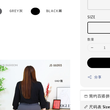
SIZE
数量
分享
🩳 简约百搭拼
📏 尺码表 Siz