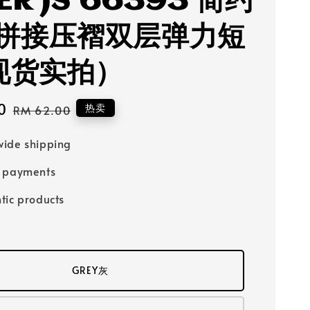
ER JS 66393 简约
拼接压褶双层弹力短
(现货实拍）
0
Regular
热卖
RM 62.00
price
ide shipping
e payments
tic products
GREY灰