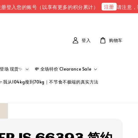
注册
入您的账号（以享有更多的积分累计）
请注意，请注意 下
登入
购物车
新品登场 现货✨
💸 全场特价 Clearance Sale
👉 我从104kg瘦到70kg｜不节食不极端的真实方法