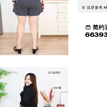
👗 试穿参考 Mod
🩳 简
6639