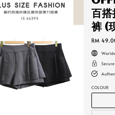
OFF
百搭
裤 
Sale
RM 49.0
price
Worldw
Secur
Authen
COLOUR