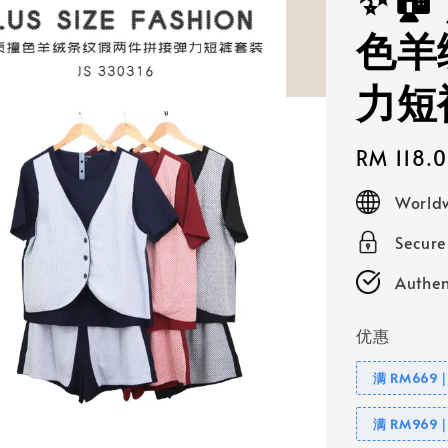
✨🏠
色羊
力短
Regular
RM 118.
price
Worldw
Secur
Authen
优惠
满 RM669
满 RM969