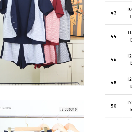
1
42
1
1
44
1
1
46
1
1
48
1
1
50
1