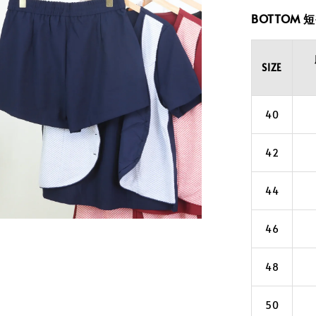
BOTTOM 
SIZE
40
42
44
46
48
50