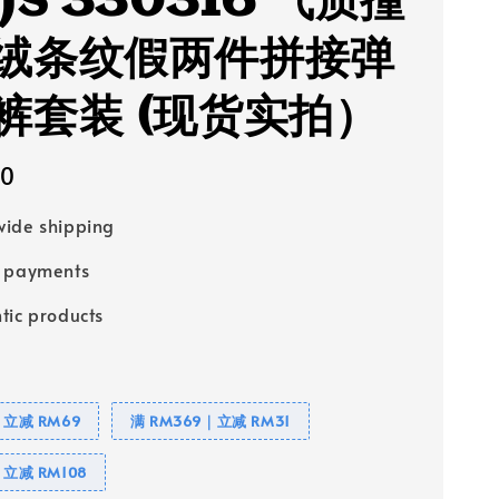
 JS 330316 气质撞
绒条纹假两件拼接弹
裤套装 (现货实拍）
00
ide shipping
e payments
tic products
｜立减 RM69
满 RM369｜立减 RM31
｜立减 RM108