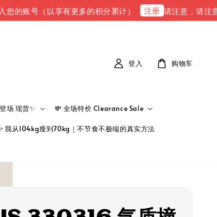
注册
账号（以享有更多的积分累计）
请注意，请注意 下单完成
登入
购物车
新品登场 现货✨
💸 全场特价 Clearance Sale
👉 我从104kg瘦到70kg｜不节食不极端的真实方法