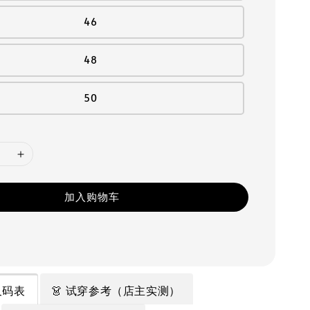
46
48
50
加入购物车
 尺码表
👗 试穿参考（店主实测）