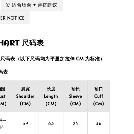
🌸 适合场合 + 穿搭建议
R NOTICE
CHART 尺码表
ART 尺码表（以下尺码均为平量加拉伸 CM 为标准）
尺码表
胸围
肩宽
长度
袖长
袖口
ust
Shoulder
Length
Sleeve
Cuff
CM)
(CM)
(CM)
(CM)
(CM)
04–
39
63
24
36
14