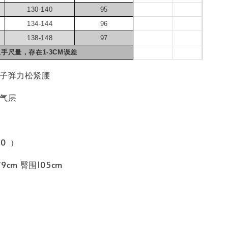
130-140
95
134-144
96
138-148
97
人手尺量，存在1-3CM误差
裤子弹力松紧腰
空气层
40 ）
9cm 臀围105cm