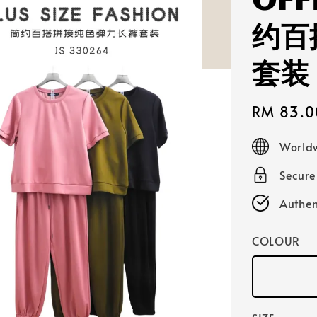
OFF
约百
套装
Sale
RM 83.0
price
Worldw
Secur
Authen
COLOUR