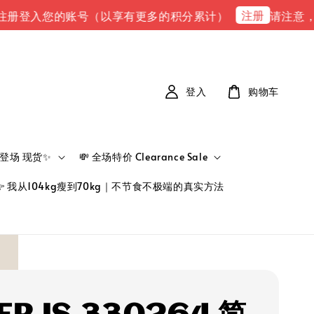
注册
入您的账号（以享有更多的积分累计）
请注意，请注意 
登入
购物车
新品登场 现货✨
💸 全场特价 Clearance Sale
👉 我从104kg瘦到70kg｜不节食不极端的真实方法