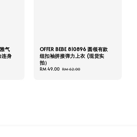
 优雅气
OFFER BEBE 810896 圆领有款
力连身
纽扣袖拼接弹力上衣 (现货实
拍）
Sale
RM 49.00
Regular
RM 62.00
price
price