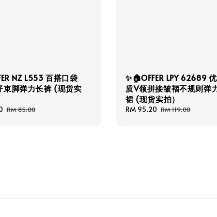
FER NZ L553 百搭口袋
✨🏠OFFER LPY 62689
仔束脚弹力长裤 (现货实
质V领拼接皱褶不规则弹
裙 (现货实拍）
0
Regular
Sale
RM 95.20
Regular
RM 85.00
RM 119.00
price
price
price