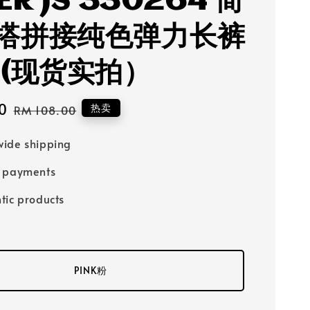
ER JS 330264 简
搭拼接纯色弹力长裤
 (现货实拍）
0
Regular
热卖
RM 108.00
price
ide shipping
e payments
tic products
PINK粉