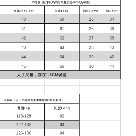
尺码表（以下尺码均为平量加拉伸CM为标准）
肩宽Shoulder
长度Long
袖长Sleeve
袖口cuff
40
60
26
34
41
61
26
36
42
62
27
38
43
63
28
40
44
64
29
42
45
65
30
44
人手尺量，存在1-3CM误差
尺码表（以下尺码均为平量加拉伸CM为标准）
臀围Hip
长度Long
118-128
92
122-132
93
126-136
94