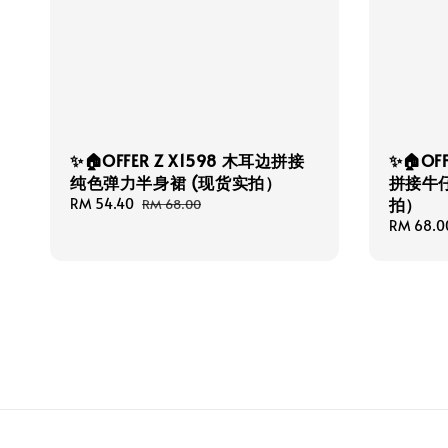
✨🏠OFFER Z X1598 木耳边拼接
✨🏠OF
纯色弹力半身裙 (现货实拍）
拼接牛
拍）
Sale
RM 54.40
Regular
RM 68.00
price
price
Sale
RM 68.0
price