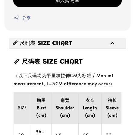
加入购物车
分享
📏 尺码表 SIZE CHART
📏 尺码表 SIZE CHART
（以下尺码均为平量加拉伸CM为标准 / Manual
measurement, 1–3CM difference may occur）
胸围
肩宽
衣长
袖长
袖
SIZE
Bust
Shoulder
Length
Sleeve
Cuf
(cm)
(cm)
(cm)
(cm)
(c
96–