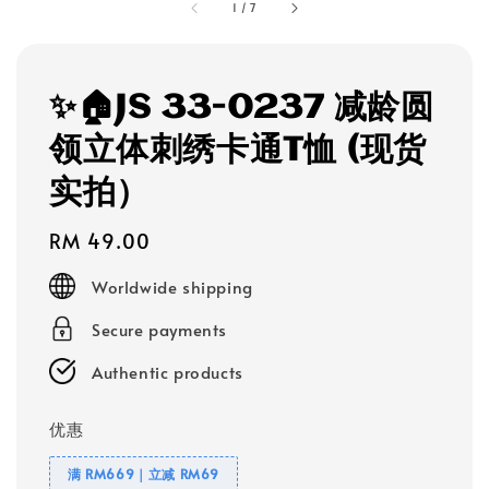
1
/
7
✨🏠JS 33-0237 减龄圆
领立体刺绣卡通T恤 (现货
实拍）
Regular
RM 49.00
price
Worldwide shipping
Secure payments
Authentic products
优惠
满 RM669｜立减 RM69