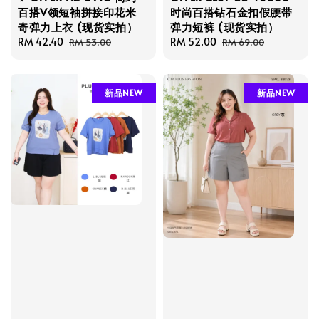
百搭V领短袖拼接印花米
时尚百搭钻石金扣假腰带
奇弹力上衣 (现货实拍）
弹力短裤 (现货实拍）
Sale
RM 42.40
Regular
Sale
RM 52.00
Regular
RM 53.00
RM 69.00
price
price
price
price
新品NEW
新品NEW