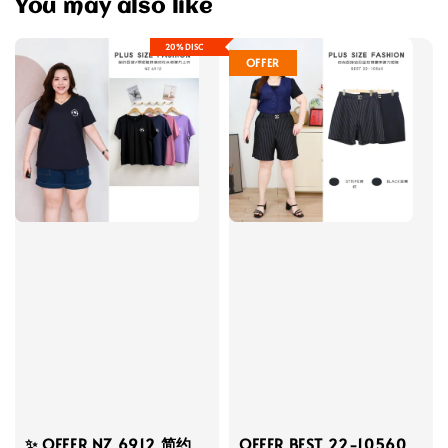
You may also like
20%DISC
OFFER
✨ OFFER NZ 6912 简约
OFFER BEST 22-10560