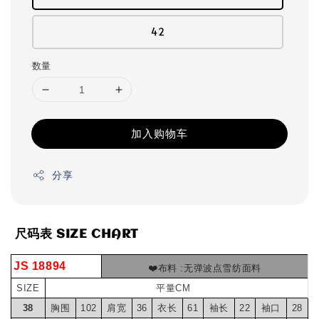
42
数量
加入购物车
分享
 尺码表 SIZE CHART
JS 18894
❤️布料 :无弹波点雪纺面料
SIZE
平量CM
38
胸围
102
肩宽
36
衣长
61
袖长
22
袖口
28