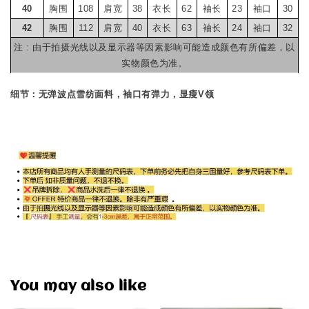
40
胸围
108
肩宽
38
衣长
62
袖长
23
袖口
30
42
胸围
112
肩宽
40
衣长
63
袖长
24
袖口
32
注 : 由于拍摄光线以及显示器等因素影响可能造成颜色有所偏差，以
实物颜色为准。
细节：无弹波点雪纺面料，袖口有弹力，显瘦V领
You may also like