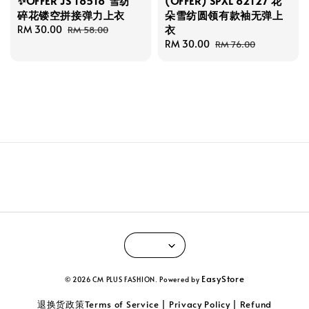
✨OFFER JS 18518 雪纺
(OFFER) SPXL 82127 花
碎花镂空拼接弹力上衣
朵雪纺圆领有款袖无弹上
衣
Sale
RM 30.00
Regular
RM 58.00
price
price
Sale
RM 30.00
Regular
RM 76.00
price
price
EasyStore
© 2026 CM PLUS FASHION. Powered by
退换货政策Terms of Service | Privacy Policy | Refund