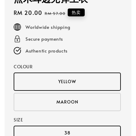
Sale
RM 20.00
Regular
热卖
RM 57.00
price
price
Worldwide shipping
Secure payments
Authentic products
COLOUR
YELLOW
MAROON
SIZE
38