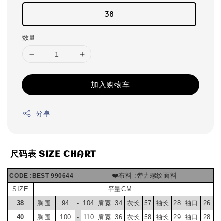
38
数量
加入购物车
分享
 尺码表 SIZE CHART
❤️布料 :弹力螺纹面料
CODE :BEST 990644
SIZE
平量CM
38
胸围
94
-
104
肩宽
34
衣长
57
袖长
28
袖口
26
40
胸围
100
-
110
肩宽
36
衣长
58
袖长
29
袖口
28