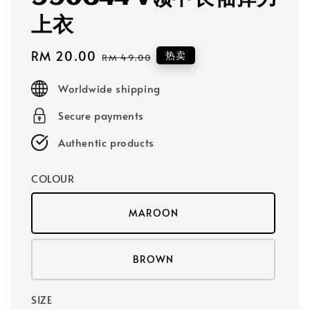
上衣
Sale
RM 20.00
Regular
热卖
RM 49.00
price
price
Worldwide shipping
Secure payments
Authentic products
COLOUR
MAROON
BROWN
SIZE