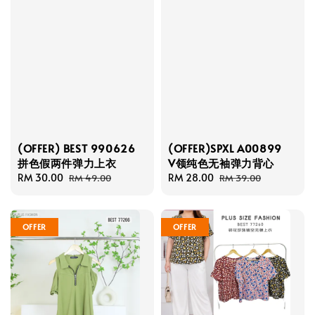
(OFFER) BEST 990626
(OFFER)SPXL A00899
拼色假两件弹力上衣
V领纯色无袖弹力背心
Sale
RM 30.00
Regular
Sale
RM 28.00
Regular
RM 49.00
RM 39.00
price
price
price
price
OFFER
OFFER