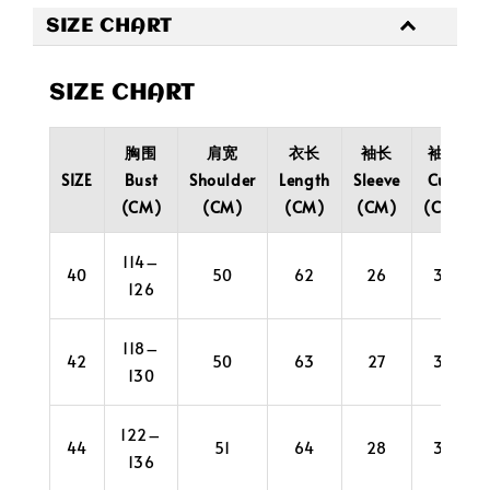
SIZE CHART
SIZE CHART
胸围
肩宽
衣长
袖长
袖口
SIZE
Bust
Shoulder
Length
Sleeve
Cuff
(CM)
(CM)
(CM)
(CM)
(CM)
114–
40
50
62
26
32
126
118–
42
50
63
27
34
130
122–
44
51
64
28
36
136