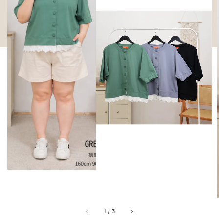
1
/
3