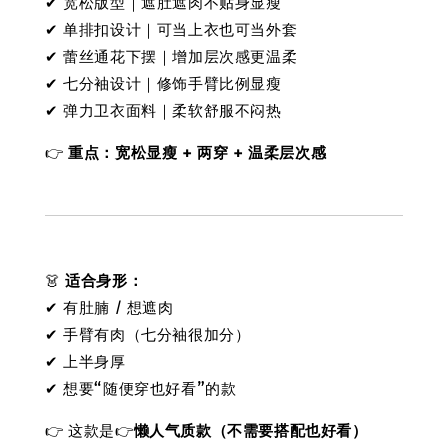
✔ 宽松版型｜遮肚遮肉不贴身显瘦
✔ 单排扣设计｜可当上衣也可当外套
✔ 蕾丝通花下摆｜增加层次感更温柔
✔ 七分袖设计｜修饰手臂比例显瘦
✔ 弹力卫衣面料｜柔软舒服不闷热
👉
重点：宽松显瘦 + 两穿 + 温柔层次感
👗
适合身形：
✔ 有肚腩 / 想遮肉
✔ 手臂有肉（七分袖很加分）
✔ 上半身厚
✔ 想要“随便穿也好看”的款
👉 这款是👉
懒人气质款（不需要搭配也好看）