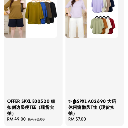
OFFER SPXL E00520 纽
✨🏠SPXL A02690 大码
扣侧边显瘦TEE（现货实
休闲慵懒风T恤 (现货实
拍）
拍）
Sale
RM 49.00
Regular
Regular
RM 57.00
RM 72.00
price
price
price