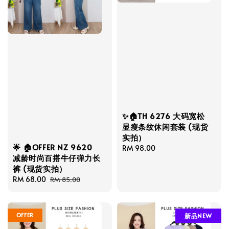
✨🏠TH 6276 大码宽松
显瘦条纹休闲套装 (现货
实拍）
🌟 🏠OFFER NZ 9620
Regular
RM 98.00
减龄时尚百搭牛仔弹力长
price
裤 (现货实拍）
Sale
RM 68.00
Regular
RM 85.00
price
price
OFFER
新品NEW