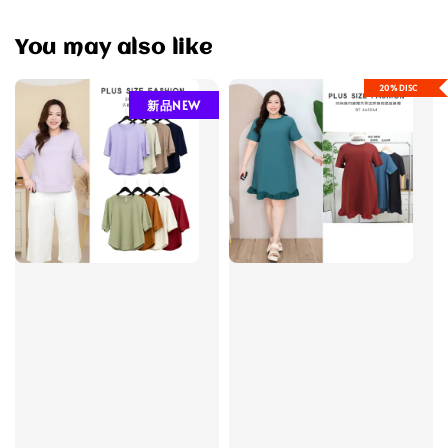
You may also like
20%DISC
新品NEW