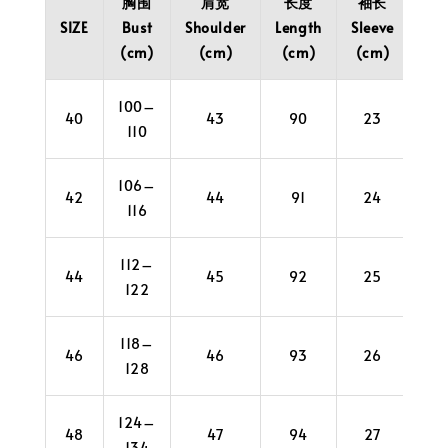
胸围
肩宽
长度
袖长
袖
SIZE
Bust
Shoulder
Length
Sleeve
Cuf
(cm)
(cm)
(cm)
(cm)
(c
100–
40
43
90
23
3
110
106–
42
44
91
24
3
116
112–
44
45
92
25
3
122
118–
46
46
93
26
4
128
124–
48
47
94
27
4
134