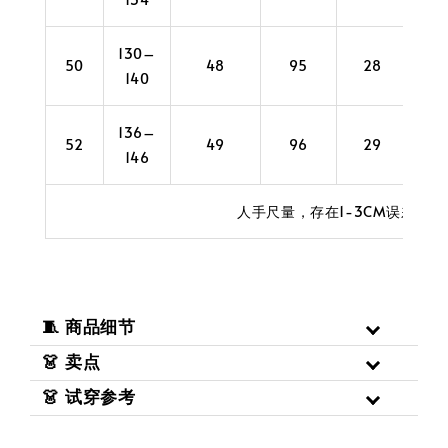
130–
50
48
95
28
4
140
136–
52
49
96
29
4
146
人手尺量，存在1-3CM误差
🧵 商品细节
👗 卖点
👗 试穿参考