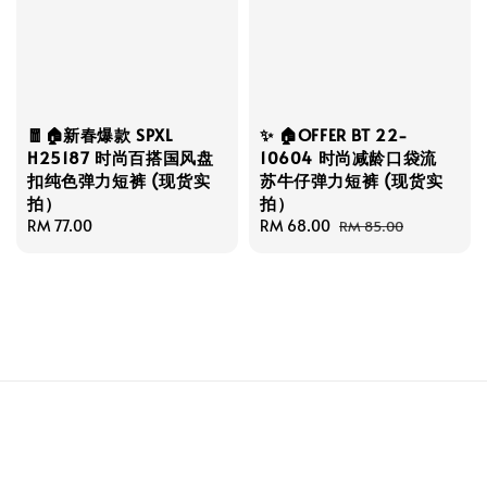
🧧🏠新春爆款 SPXL
✨ 🏠OFFER BT 22-
H25187 时尚百搭国风盘
10604 时尚减龄口袋流
扣纯色弹力短裤 (现货实
苏牛仔弹力短裤 (现货实
拍）
拍）
Regular
RM 77.00
Sale
RM 68.00
Regular
RM 85.00
price
price
price