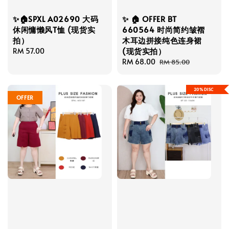
✨🏠SPXL A02690 大码
✨ 🏠 OFFER BT
休闲慵懒风T恤 (现货实
660564 时尚简约皱褶
拍）
木耳边拼接纯色连身裙
(现货实拍）
Regular
RM 57.00
price
Sale
RM 68.00
Regular
RM 85.00
price
price
20%DISC
OFFER