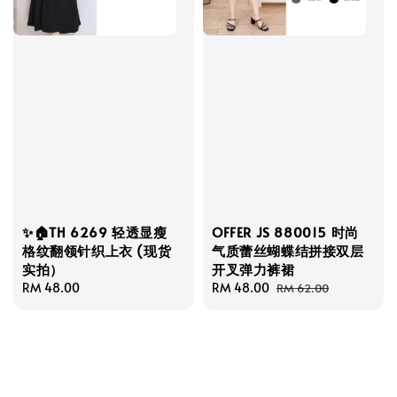
✨🏠TH 6269 轻透显瘦
OFFER JS 880015 时尚
格纹翻领针织上衣 (现货
气质蕾丝蝴蝶结拼接双层
实拍）
开叉弹力裤裙
Regular
RM 48.00
Sale
RM 48.00
Regular
RM 62.00
price
price
price