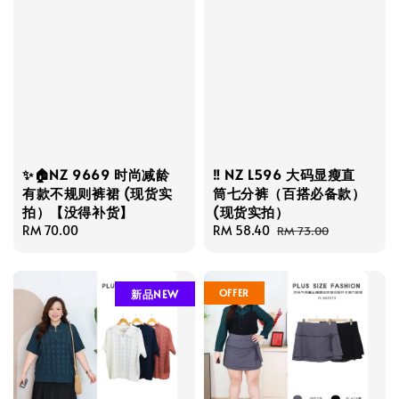
✨🏠NZ 9669 时尚减龄
‼️ NZ L596 大码显瘦直
有款不规则裤裙 (现货实
筒七分裤（百搭必备款）
拍）【没得补货】
(现货实拍）
Regular
RM 70.00
Sale
RM 58.40
Regular
RM 73.00
price
price
price
OFFER
新品NEW