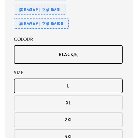
满 RM369｜立减 RM31
满 RM969｜立减 RM108
COLOUR
BLACK黑
SIZE
L
XL
2XL
3XL