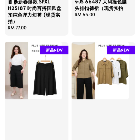
🧧🏠新春爆款 SPXL
✨JS 66487 大码撞色腰
H25187 时尚百搭国风盘
头排扣裤裙（现货实拍
扣纯色弹力短裤 (现货实
Regular
RM 65.00
拍）
price
Regular
RM 77.00
price
新品NEW
新品NEW