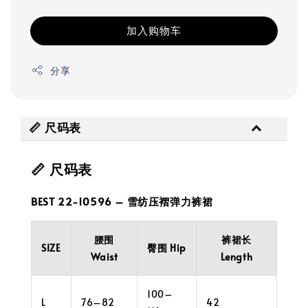
加入购物车
分享
📏 尺码表
📏 尺码表
BEST 22-10596 – 雪纺压褶弹力裤裙
腰围
裤裙长
SIZE
臀围 Hip
Waist
Length
100–
L
76–82
42