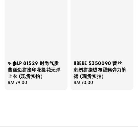
✨🏠LP 81529 时尚气质
‼️BEBE 5350090 蕾丝
蕾丝边拼接印花提花无弹
刺绣拼接绒布蛋糕弹力裤
上衣 (现货实拍）
裙 (现货实拍）
Regular
RM 79.00
Regular
RM 70.00
price
price