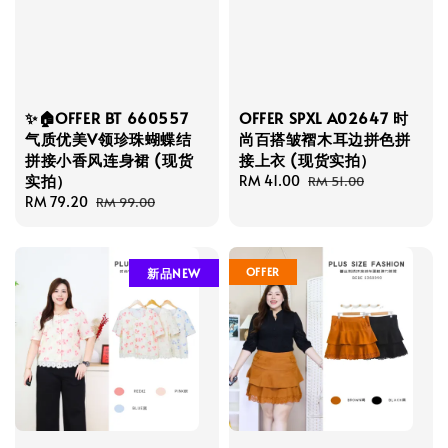
✨🏠OFFER BT 660557
OFFER SPXL A02647 时
气质优美V领珍珠蝴蝶结
尚百搭皱褶木耳边拼色拼
拼接小香风连身裙 (现货
接上衣 (现货实拍）
实拍）
Sale
RM 41.00
Regular
RM 51.00
Sale
RM 79.20
Regular
price
price
RM 99.00
price
price
OFFER
新品NEW