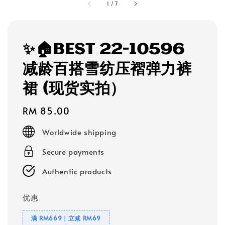
1
/
7
✨🏠BEST 22-10596
减龄百搭雪纺压褶弹力裤
裙 (现货实拍）
Regular
RM 85.00
price
Worldwide shipping
Secure payments
Authentic products
优惠
满 RM669｜立减 RM69