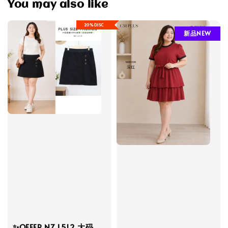
You may also like
20%DISC
新品NEW
✨OFFER NZ L512 大码