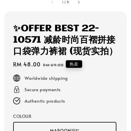
1
/
8
✨OFFER BEST 22-
10571 减龄时尚百褶拼接
口袋弹力裤裙 (现货实拍）
Sale
RM 48.00
Regular
热卖
RM 69.00
price
price
Worldwide shipping
Secure payments
Authentic products
COLOUR
MAROON深红