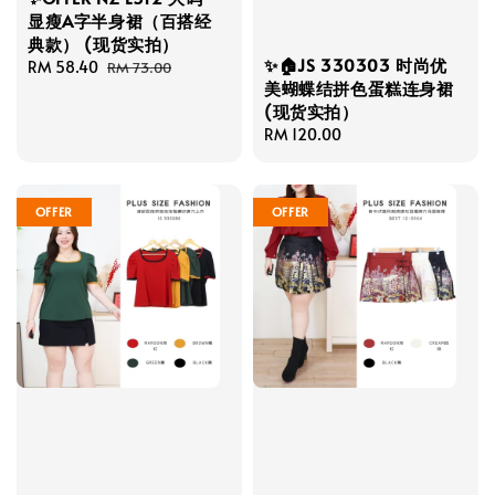
显瘦A字半身裙（百搭经
典款） (现货实拍）
✨🏠JS 330303 时尚优
Sale
RM 58.40
Regular
RM 73.00
美蝴蝶结拼色蛋糕连身裙
price
price
(现货实拍）
Regular
RM 120.00
price
OFFER
OFFER