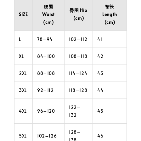
腰围
裙长
臀围 Hip
SIZE
Waist
Length
(cm)
(cm)
(cm)
L
78–94
102–112
41
XL
84–100
108–118
42
2XL
88–108
114–124
43
3XL
92–112
118–128
44
122–
4XL
96–120
45
132
128–
5XL
102–126
46
138