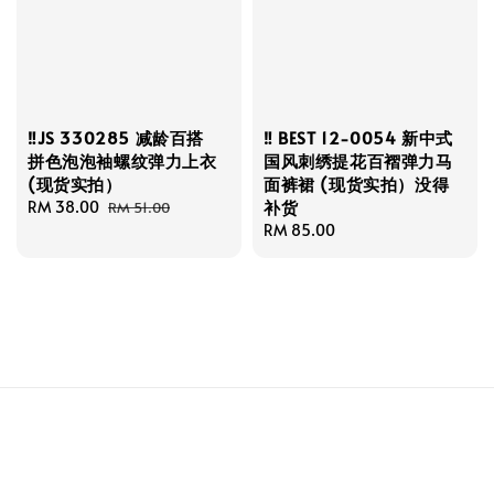
‼️JS 330285 减龄百搭
‼️ BEST 12-0054 新中式
拼色泡泡袖螺纹弹力上衣
国风刺绣提花百褶弹力马
(现货实拍）
面裤裙 (现货实拍）没得
补货
Sale
RM 38.00
Regular
RM 51.00
price
price
Regular
RM 85.00
price